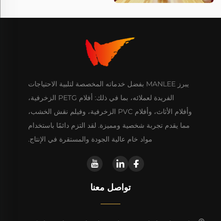
يبرز MANLEE بفضل خدماته المخصصة لتلبية الاحتياجات
الفريدة لعملائه، بما في ذلك: أفلام PETG الزخرفية،
وأفلام الأثاث، وأفلام PVC الزخرفية، وفيلم نقش الخشب،
مما يقدم تجربة شخصية ومميزة. لقد التزم دائمًا باستخدام
مواد خام عالية الجودة والمستقرة في الإنتاج.
تواصل معنا