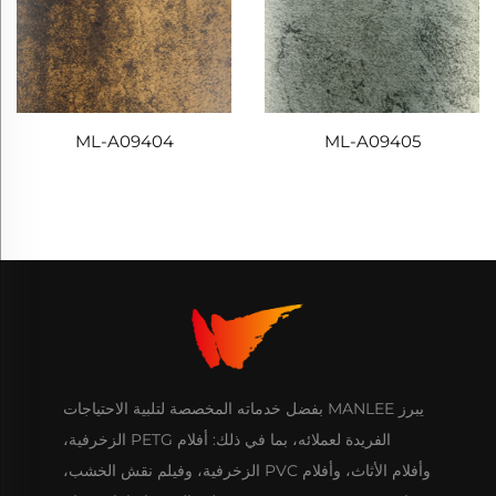
ML-A09404
ML-A09405
يبرز MANLEE بفضل خدماته المخصصة لتلبية الاحتياجات
الفريدة لعملائه، بما في ذلك: أفلام PETG الزخرفية،
وأفلام الأثاث، وأفلام PVC الزخرفية، وفيلم نقش الخشب،