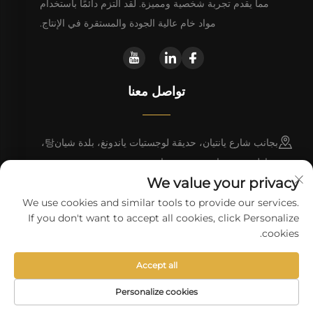
مما يقدم تجربة شخصية ومميزة. لقد التزم دائمًا باستخدام
مواد خام عالية الجودة والمستقرة في الإنتاج.
تواصل معنا
بجانب شارع يانتيان، حديقة لوجستيات ياندونغ، بلدة شيان탕،
مقاطعة دونغيوان، مدينة هييوان
We value your privacy
+86 13923680051
We use cookies and similar tools to provide our services.
If you don't want to accept all cookies, click Personalize
[email protected]
cookies.
Accept all
حقوق النسخ © شركة هايوان وانلي للتكنولوجيا المحدودة.
سياسة الخصوصية
Personalize cookies