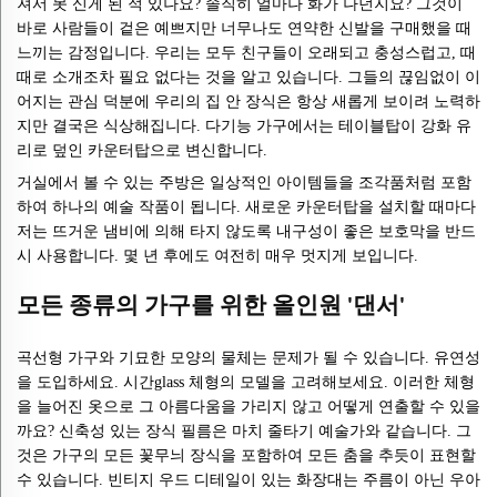
져서 못 신게 된 적 있나요? 솔직히 얼마나 화가 나던지요? 그것이
바로 사람들이 겉은 예쁘지만 너무나도 연약한 신발을 구매했을 때
느끼는 감정입니다. 우리는 모두 친구들이 오래되고 충성스럽고, 때
때로 소개조차 필요 없다는 것을 알고 있습니다. 그들의 끊임없이 이
어지는 관심 덕분에 우리의 집 안 장식은 항상 새롭게 보이려 노력하
지만 결국은 식상해집니다. 다기능 가구에서는 테이블탑이 강화 유
리로 덮인 카운터탑으로 변신합니다.
거실에서 볼 수 있는 주방은 일상적인 아이템들을 조각품처럼 포함
하여 하나의 예술 작품이 됩니다. 새로운 카운터탑을 설치할 때마다
저는 뜨거운 냄비에 의해 타지 않도록 내구성이 좋은 보호막을 반드
시 사용합니다. 몇 년 후에도 여전히 매우 멋지게 보입니다.
모든 종류의 가구를 위한 올인원 '댄서'
곡선형 가구와 기묘한 모양의 물체는 문제가 될 수 있습니다. 유연성
을 도입하세요. 시간glass 체형의 모델을 고려해보세요. 이러한 체형
을 늘어진 옷으로 그 아름다움을 가리지 않고 어떻게 연출할 수 있을
까요? 신축성 있는 장식 필름은 마치 줄타기 예술가와 같습니다. 그
것은 가구의 모든 꽃무늬 장식을 포함하여 모든 춤을 추듯이 표현할
수 있습니다. 빈티지 우드 디테일이 있는 화장대는 주름이 아닌 우아