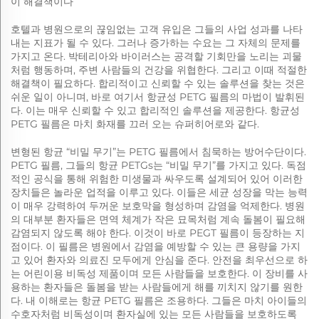
이 해결책이다
호텔과 병원으로의 끊임없는 고객 유입은 그들의 사업 성과를 나타
내는 지표가 될 수 있다. 그러나 증가하는 수요는 그 자체의 문제를
가지고 온다. 박테리아와 바이러스는 공격할 기회만을 노리는 괴물
처럼 행동하며, 주변 사람들의 건강을 위협한다. 그리고 이때 적절한
해결책이 필요하다. 합리적이고 신뢰할 수 있는 솔루션을 찾는 것은
쉬운 일이 아니며, 바로 여기서 항균성 PETG 필름의 마법이 발휘된
다. 이는 매우 신뢰할 수 있고 합리적인 솔루션을 제공한다. 항균성
PETG 필름은 마치 화재를 끄러 오는 슈퍼히어로와 같다.
변형된 항균 “비밀 무기”는 PETG 필름에서 침묵하는 방어수단이다.
PETG 필름, 그들의 항균 PETGs는 “비밀 무기”를 가지고 있다. 독점
적인 공식을 통해 위험한 미생물과 싸우도록 설계되어 있어 이러한
장치들은 놀라운 업적을 이루고 있다. 이들은 세균 성장을 막는 능력
이 매우 강력하여 두꺼운 보호막을 형성하며 감염을 억제한다. 병원
의 대부분 환자들은 면역 체계가 작은 묘목처럼 계속 돌봄이 필요해
감염되지 않도록 해야 한다. 이것이 바로 PEGT 필름이 등장하는 지
점이다. 이 필름은 병원에서 감염을 예방할 수 있는 큰 용량을 가지
고 있어 환자와 의료진 모두에게 안심을 준다. 안전을 최우선으로 하
는 어린이용 비독성 제품이며 모든 사람들을 보호한다. 이 장비를 사
용하는 환자들은 돌봄을 받는 사람들에게 해를 끼치지 않기를 원한
다. 내 이해로는 항균 PETG 필름은 조용하다. 그들은 마치 아이들의
수호자처럼 비독성이며 환자실에 있는 모든 사람들을 보호하도록