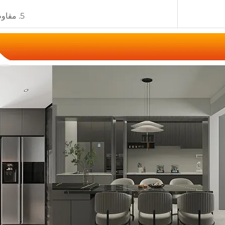
5. مقاوم للانفجارات، عازل للحرارة، صديق للبيئة