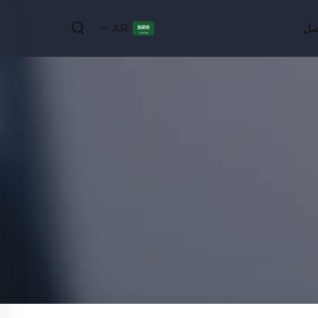
صل
AR