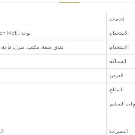
الخامات:
الاستخدام:
لوحة لamination Mdf، باب، دولاب، أرضية، نافذة، إلخ
الاستخدام:
فندق، شقة، مكتب، منزل، قاعة، 
السماكة:
العرض:
السطح:
قت التسليم:
المميزات:
3. تشبع عالٍ، شعور ثلاثي الأبعاد عند اللمس