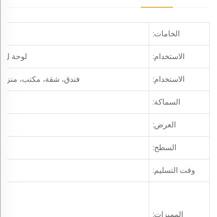
الخامات:
الاستخدام:
لوحة لamination Mdf، باب، دولاب، أرضية، نافذة، إلخ
الاستخدام:
فندق، شقة، مكتب، منزل، 
السماكة:
العرض:
السطح:
وقت التسليم:
المميزات: