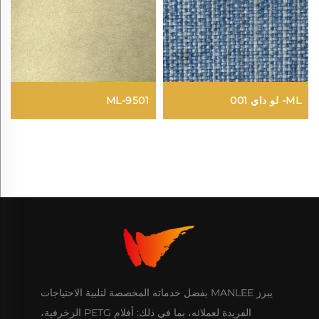
ML- لو داي 001
ML-9501
يبرز MANLEE بفضل خدماته المخصصة لتلبية الاحتياجات
الفريدة لعملائه، بما في ذلك: أفلام PETG الزخرفية،