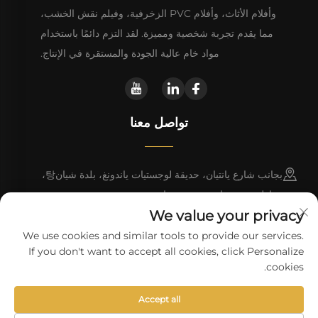
وأفلام الأثاث، وأفلام PVC الزخرفية، وفيلم نقش الخشب،
مما يقدم تجربة شخصية ومميزة. لقد التزم دائمًا باستخدام
مواد خام عالية الجودة والمستقرة في الإنتاج.
تواصل معنا
بجانب شارع يانتيان، حديقة لوجستيات ياندونغ، بلدة شيان탕،
مقاطعة دونغيوان، مدينة هييوان
We value your privacy
+86 13923680051
We use cookies and similar tools to provide our services.
If you don't want to accept all cookies, click Personalize
[email protected]
cookies.
Accept all
حقوق النسخ © شركة هايوان وانلي للتكنولوجيا المحدودة.
سياسة الخصوصية