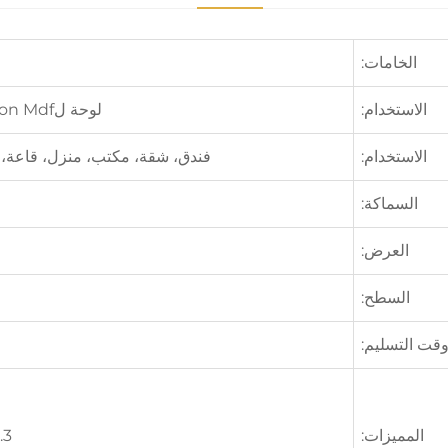
الخامات:
الاستخدام:
لوحة لamination Mdf، باب، دولاب، أرضية، نافذة، إلخ
الاستخدام:
فندق، شقة، مكتب، منزل، قاعة، 
السماكة:
العرض:
السطح:
قت التسليم:
المميزات:
3. تشبع عالٍ، شعور ثلاثي الأبعاد عند اللمس