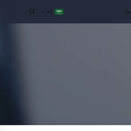
صل
AR