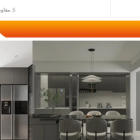
5. مقاوم للانفجارات، عازل للحرارة، صديق للبيئة