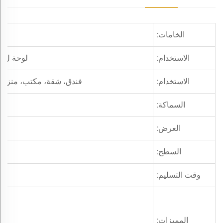
الخامات:
الاستخدام:
لوحة لamination Mdf، باب، دولاب، أرضية، نافذة، إلخ
الاستخدام:
فندق، شقة، مكتب، منزل، 
السماكة:
العرض:
السطح:
وقت التسليم:
المميزات: