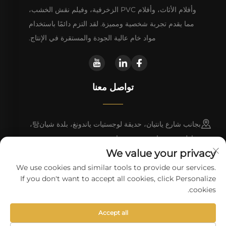
وأفلام الأثاث، وأفلام PVC الزخرفية، وفيلم نقش الخشب،
مما يقدم تجربة شخصية ومميزة. لقد التزم دائمًا باستخدام
مواد خام عالية الجودة والمستقرة في الإنتاج.
تواصل معنا
بجانب شارع يانتيان، حديقة لوجستيات ياندونغ، بلدة شيان탕،
مقاطعة دونغيوان، مدينة هييوان
We value your privacy
+86 13923680051
We use cookies and similar tools to provide our services.
If you don't want to accept all cookies, click Personalize
[email protected]
cookies.
Accept all
حقوق النسخ © شركة هايوان وانلي للتكنولوجيا المحدودة.
سياسة الخصوصية