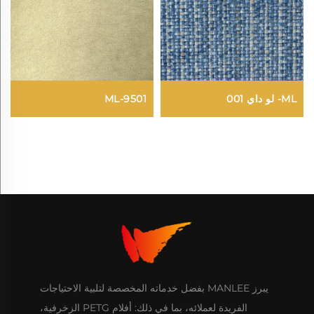
ML- لو داي 001
ML-9501
يبرز MANLEE بفضل خدماته المخصصة لتلبية الاحتياجات
الفريدة لعملائه، بما في ذلك: أفلام PETG الزخرفية،