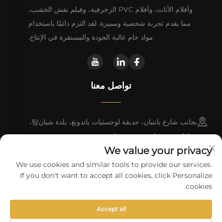
وأفلام الأثاث، وأفلام PVC الزخرفية، وفيلم نقش الخشب،
مما يقدم تجربة شخصية ومميزة. لقد التزم دائمًا باستخدام
مواد خام عالية الجودة والمستقرة في الإنتاج.
تواصل معنا
بجانب شارع يانتيان، حديقة لوجستيات ياندونغ، بلدة شيان탕،
مقاطعة دونغيوان، مدينة هييوان
We value your privacy
+86 13923680051
We use cookies and similar tools to provide our services.
If you don't want to accept all cookies, click Personalize
[email protected]
cookies.
Accept all
حقوق النسخ © شركة هايوان وانلي للتكنولوجيا المحدودة.
سياسة الخصوصية