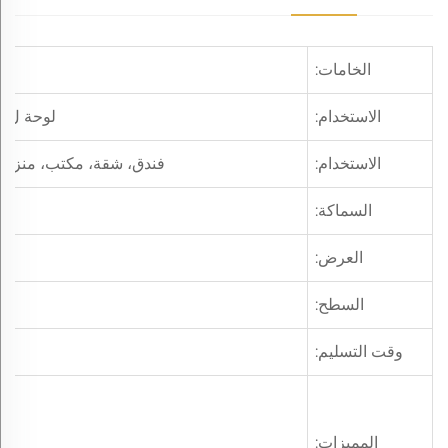
الخامات:
الاستخدام:
لوحة لamination Mdf، باب، دولاب، أرضية، نافذة، إلخ
الاستخدام:
فندق، شقة، مكتب، منزل، 
السماكة:
العرض:
السطح:
وقت التسليم:
المميزات: