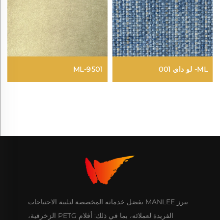
ML- لو داي 001
ML-9501
يبرز MANLEE بفضل خدماته المخصصة لتلبية الاحتياجات
الفريدة لعملائه، بما في ذلك: أفلام PETG الزخرفية،