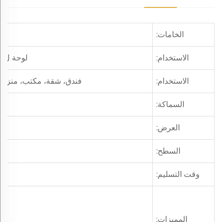
الخامات:
الاستخدام:
لوحة لamination Mdf، باب، دولاب، أرضية، نافذة، إلخ
الاستخدام:
فندق، شقة، مكتب، منزل، 
السماكة:
العرض:
السطح:
وقت التسليم:
المميزات: