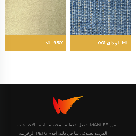
ML- لو داي 001
ML-9501
يبرز MANLEE بفضل خدماته المخصصة لتلبية الاحتياجات
الفريدة لعملائه، بما في ذلك: أفلام PETG الزخرفية،