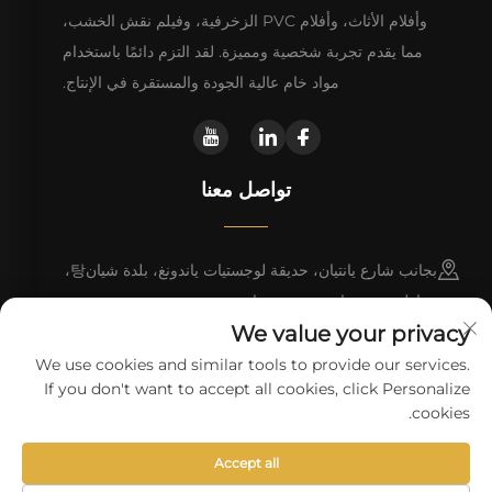
وأفلام الأثاث، وأفلام PVC الزخرفية، وفيلم نقش الخشب،
مما يقدم تجربة شخصية ومميزة. لقد التزم دائمًا باستخدام
مواد خام عالية الجودة والمستقرة في الإنتاج.
تواصل معنا
بجانب شارع يانتيان، حديقة لوجستيات ياندونغ، بلدة شيان탕،
مقاطعة دونغيوان، مدينة هييوان
We value your privacy
+86 13923680051
We use cookies and similar tools to provide our services.
If you don't want to accept all cookies, click Personalize
[email protected]
cookies.
Accept all
حقوق النسخ © شركة هايوان وانلي للتكنولوجيا المحدودة.
سياسة الخصوصية