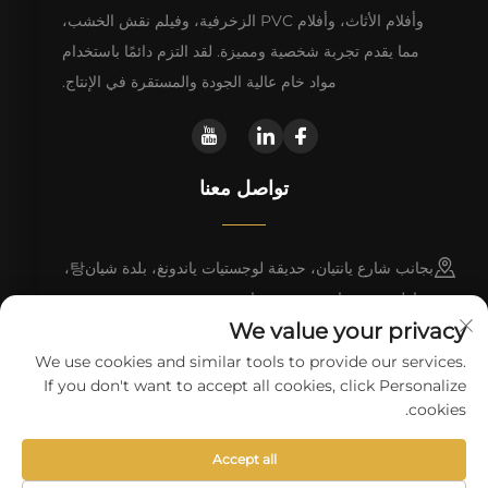
وأفلام الأثاث، وأفلام PVC الزخرفية، وفيلم نقش الخشب،
مما يقدم تجربة شخصية ومميزة. لقد التزم دائمًا باستخدام
مواد خام عالية الجودة والمستقرة في الإنتاج.
تواصل معنا
بجانب شارع يانتيان، حديقة لوجستيات ياندونغ، بلدة شيان탕،
مقاطعة دونغيوان، مدينة هييوان
We value your privacy
+86 13923680051
We use cookies and similar tools to provide our services.
If you don't want to accept all cookies, click Personalize
[email protected]
cookies.
Accept all
حقوق النسخ © شركة هايوان وانلي للتكنولوجيا المحدودة.
سياسة الخصوصية