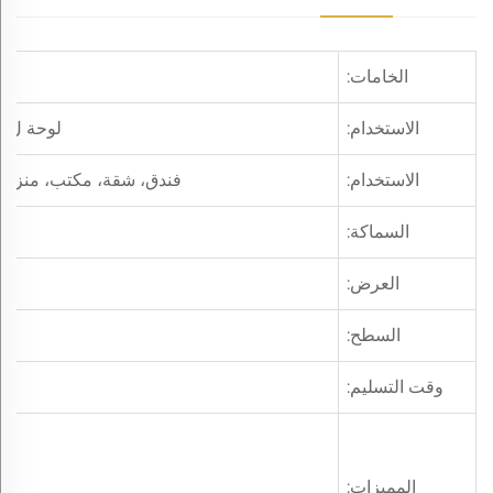
الخامات:
الاستخدام:
لوحة لamination Mdf، باب، دولاب، أرضية، نافذة، إلخ
الاستخدام:
فندق، شقة، مكتب، منزل، 
السماكة:
العرض:
السطح:
وقت التسليم:
المميزات: