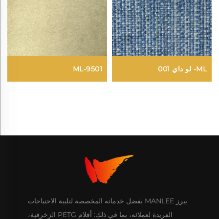
ML- لو داي 001
ML-9501
يبرز MANLEE بفضل خدماته المخصصة لتلبية الاحتياجات
الفريدة لعملائه، بما في ذلك: أفلام PETG الزخرفية،