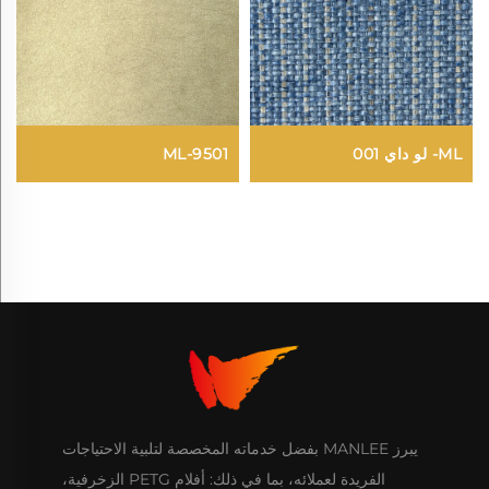
ML- لو داي 001
ML-9501
يبرز MANLEE بفضل خدماته المخصصة لتلبية الاحتياجات
الفريدة لعملائه، بما في ذلك: أفلام PETG الزخرفية،