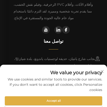
وأفلام الأثاث، وأفلام PVC الزخرفية، وفيلم نقش الخشب،
مما يقدم تجربة شخصية ومميزة. لقد التزم دائمًا باستخدام
مواد خام عالية الجودة والمستقرة في الإنتاج.
تواصل معنا
بجانب شارع يانتيان، حديقة لوجستيات ياندونغ، بلدة شيان탕،
مقاطعة دونغيوان، مدينة هييوان
We value your privacy
+86 13923680051
We use cookies and similar tools to provide our services.
If you don't want to accept all cookies, click Personalize
[email protected]
cookies.
Accept all
حقوق النسخ © شركة هايوان وانلي للتكنولوجيا المحدودة.
سياسة الخصوصية