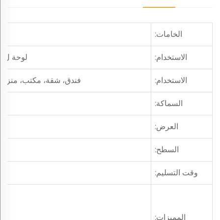
الخامات:
الاستخدام:
لوحة لamination Mdf، باب، دولاب، أرضية، نافذة، إلخ
الاستخدام:
فندق، شقة، مكتب، منزل، 
السماكة:
العرض:
السطح:
وقت التسليم:
المميزات: