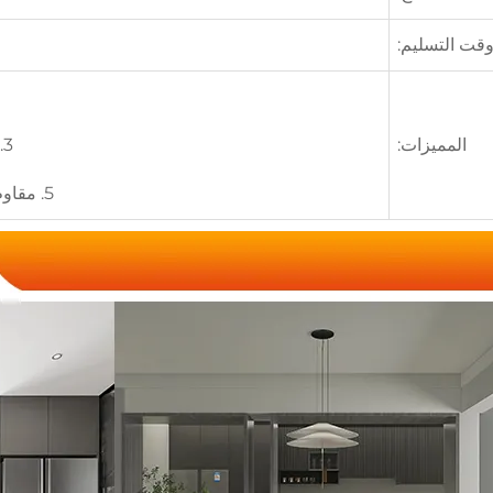
قت التسليم:
المميزات:
3. تشبع عالٍ، شعور ثلاثي الأبعاد عند اللمس
5. مقاوم للانفجارات، عازل للحرارة، صديق للبيئة