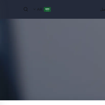
صل
AR