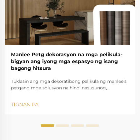
Manlee Petg dekorasyon na mga pelikula-
bigyan ang iyong mga espasyo ng isang
bagong hitsura
Tuklasin ang mga dekoratibong pelikula ng manlee's
petgang mga solusyon na hindi nasusunog,
antibakteriyal, at mahilig sa kapaligiran para sa mga
kasangkapan, ospital, hotel, at marami pa!
TIGNAN PA