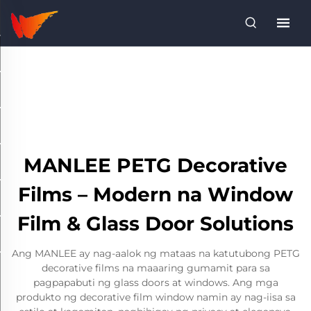
MANLEE PETG Decorative
Films – Modern na Window
Film & Glass Door Solutions
Ang MANLEE ay nag-aalok ng mataas na katutubong PETG
decorative films na maaaring gumamit para sa
pagpapabuti ng glass doors at windows. Ang mga
produkto ng decorative film window namin ay nag-iisa sa