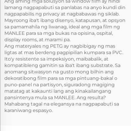
Ang aming mga solusyon sa window film ay hindi
lamang nagpapabuti sa panlabas na anyo kundi din
nagpapabilis ng privacy at nagbabawas ng siklab.
Mayroong iba't ibang disenyo, katapusan, at opsyon
sa pamamahila ng liwanag, ideal ang mga film ng
MANLEE para sa mga bukas na opisina, ospital,
display rooms, at marami pa.
Ang materyales ng PETG ay nagbibigay ng mas
ligtas at mas berdeng pagpipilian kumpara sa PVC.
Ito'y resistente sa impeksiyon, maibabalik, at
kompatibleng gamitin sa iba't ibang substrate. Sa
anomang sitwasyon na gusto mong bilhin ang
dekoratibong film para sa mga pintuang-bakal o
puno-panel na partisyon, siguradong magiging
matatag at kakaunti lang ang kinakailangang
pansintenya mula sa MANLEE. Ang resulta?
Mahabang tagal na elegansya na nagpapabuti sa
karaniwang espasyo.