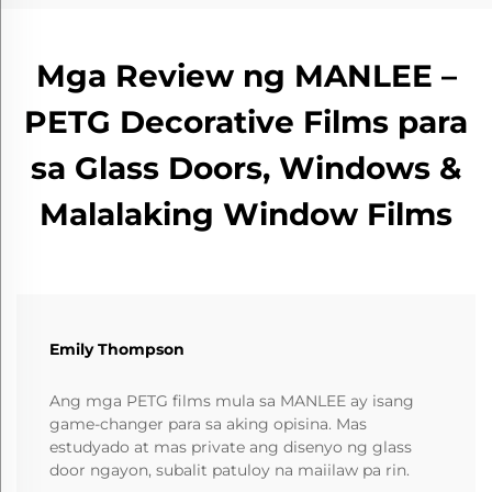
Mga Review ng MANLEE –
PETG Decorative Films para
sa Glass Doors, Windows &
Malalaking Window Films
Emily Thompson
Ang mga PETG films mula sa MANLEE ay isang
game-changer para sa aking opisina. Mas
estudyado at mas private ang disenyo ng glass
door ngayon, subalit patuloy na maiilaw pa rin.