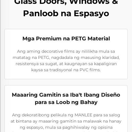
Glass Doors, Windows &
Panloob na Espasyo
Mga Premium na PETG Material
Ang aming decorative films ay nililikha mula sa
matatag na PETG, nagdadala ng masusing klaridad,
resistensya sa sugat, at kaugnayan sa kapaligiran
kaysa sa tradisyonal na PVC films.
Maaaring Gamitin sa Iba't Ibang Diseño
para sa Loob ng Bahay
Ang dekoratibong pelikula ng MANLEE para sa salog
at bintana ay maaaring gamitin sa malawak na hanay
ng espasyo, mula sa paghihiwalay ng opisina