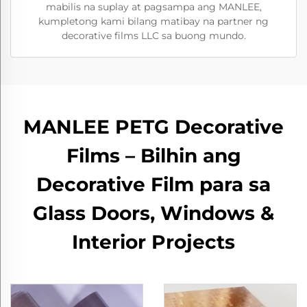
mabilis na suplay at pagsampa ang MANLEE,
kumpletong kami bilang matibay na partner ng
decorative films LLC sa buong mundo.
MANLEE PETG Decorative
Films – Bilhin ang
Decorative Film para sa
Glass Doors, Windows &
Interior Projects