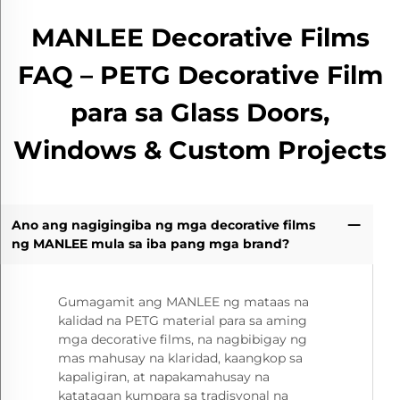
MANLEE Decorative Films
FAQ – PETG Decorative Film
para sa Glass Doors,
Windows & Custom Projects
Ano ang nagigingiba ng mga decorative films
ng MANLEE mula sa iba pang mga brand?
Gumagamit ang MANLEE ng mataas na
kalidad na PETG material para sa aming
mga decorative films, na nagbibigay ng
mas mahusay na klaridad, kaangkop sa
kapaligiran, at napakamahusay na
katatagan kumpara sa tradisyonal na