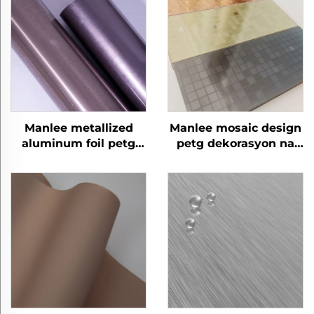
Manlee metallized
Manlee mosaic design
aluminum foil petg
petg dekorasyon na
dekorasyon na mga
mga pelikula ng
pelikula ng
kasangkapan para sa
kasangkapan para sa
pader floor
bahay opisina hotel
panel/board