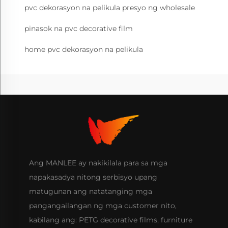
pvc dekorasyon na pelikula presyo ng wholesale
pinasok na pvc decorative film
home pvc dekorasyon na pelikula
Ang MANLEE ay nakikilala para sa mga
napakasadya nitong serbisyo upang
matugunan ang natatanging mga
pangangailangan ng mga customer nito,
kabilang ang: PETG decorative films, furniture