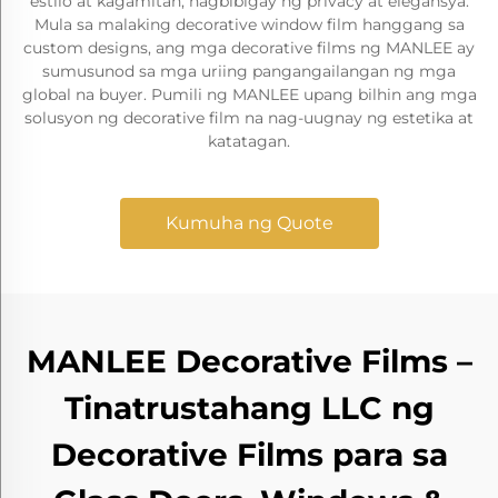
estilo at kagamitan, nagbibigay ng privacy at elegansya.
Mula sa malaking decorative window film hanggang sa
custom designs, ang mga decorative films ng MANLEE ay
sumusunod sa mga uriing pangangailangan ng mga
global na buyer. Pumili ng MANLEE upang bilhin ang mga
solusyon ng decorative film na nag-uugnay ng estetika at
katatagan.
Kumuha ng Quote
MANLEE Decorative Films –
Tinatrustahang LLC ng
Decorative Films para sa