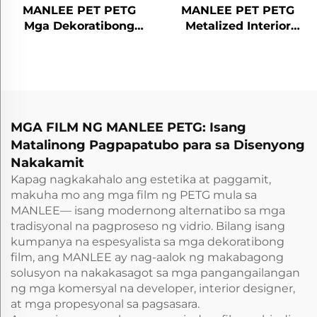
MANLEE PET PETG
MANLEE PET PETG
Mga Dekoratibong
Metalized Interior
Films para sa Panloob
Design Home Office
na Panel ng Pader,
Hotel Decorative Films
Saal, Puerta, at Mobel
MGA FILM NG MANLEE PETG: Isang
Matalinong Pagpapatubo para sa Disenyong
Nakakamit
Kapag nagkakahalo ang estetika at paggamit,
makuha mo ang mga film ng PETG mula sa
MANLEE— isang modernong alternatibo sa mga
tradisyonal na pagproseso ng vidrio. Bilang isang
kumpanya na espesyalista sa mga dekoratibong
film, ang MANLEE ay nag-aalok ng makabagong
solusyon na nakakasagot sa mga pangangailangan
ng mga komersyal na developer, interior designer,
at mga propesyonal sa pagsasara.