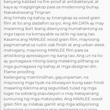
kanyang kalidad na fire-proof at antibakteryal, at
kaya ay magigingkop para sa modernong buhay.
Nakakatawang Tingnan
Ang himala ng kahoy ay tinangkap sa wood grain
film at ito ang dadalhin sa iyo. Ang AN DATA ay may
maraming iba't ibang disenyong humahantong sa
mga tapos na kompyable sa istilo ng isang tao.
Kasama ang MANLEE wood grain film, mayroong
pagmamahal sa rustic oak finish at ang urban sleek
mahogany, mayroong MANLEE film para sa
artistikong apresiasyon ng isang tao. Ang uri na ito
ay gumagawa nitong isang malaking pilihang sa
mga gumagawa ng bahay at mga designer din.
Flame-proofing
Kailangang maintindihan, gayunpaman, na
mayroong mga tiyak na sitwasyon kung saan hindi
maaaring biktima ang seguridad, tulad ng mga
lugar na sobrang populasyon o may kakayanang
sumunog ng mga materyales. Ang MANLEE wood
grain film ay inilabas gamit ang mga adisyonong
katangian na nagiging mas resistente sa sunog.