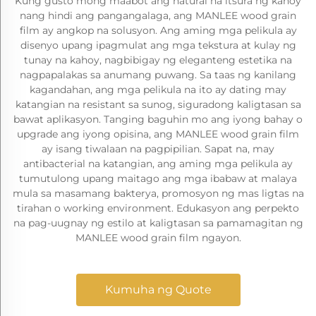
Kung gusto mong maabot ang natural na itsura ng kahoy
nang hindi ang pangangalaga, ang MANLEE wood grain
film ay angkop na solusyon. Ang aming mga pelikula ay
disenyo upang ipagmulat ang mga tekstura at kulay ng
tunay na kahoy, nagbibigay ng eleganteng estetika na
nagpapalakas sa anumang puwang. Sa taas ng kanilang
kagandahan, ang mga pelikula na ito ay dating may
katangian na resistant sa sunog, siguradong kaligtasan sa
bawat aplikasyon. Tanging baguhin mo ang iyong bahay o
upgrade ang iyong opisina, ang MANLEE wood grain film
ay isang tiwalaan na pagpipilian. Sapat na, may
antibacterial na katangian, ang aming mga pelikula ay
tumutulong upang maitago ang mga ibabaw at malaya
mula sa masamang bakterya, promosyon ng mas ligtas na
tirahan o working environment. Edukasyon ang perpekto
na pag-uugnay ng estilo at kaligtasan sa pamamagitan ng
MANLEE wood grain film ngayon.
Kumuha ng Quote