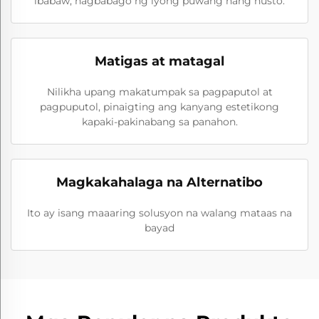
ibabaw, nagbabago ng iyong puwang nang husto.
Matigas at matagal
Nilikha upang makatumpak sa pagpaputol at
pagpuputol, pinaigting ang kanyang estetikong
kapaki-pakinabang sa panahon.
Magkakahalaga na Alternatibo
Ito ay isang maaaring solusyon na walang mataas na
bayad