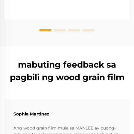
mabuting feedback sa
pagbili ng wood grain film
Sophia Martinez
Ang wood grain film mula sa MANLEE ay buong-