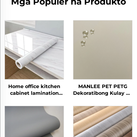
Mga Populer na Produkto
Home office kitchen
MANLEE PET PETG
cabinet lamination
Dekoratibong Kulay na
panel sheet protective
Films na Maaaring
films petg furniture
Gamitin sa Mga
dekoratibong mga
Produkto ECO-
pelikula ng marmol
Friendly PETG
Furniture