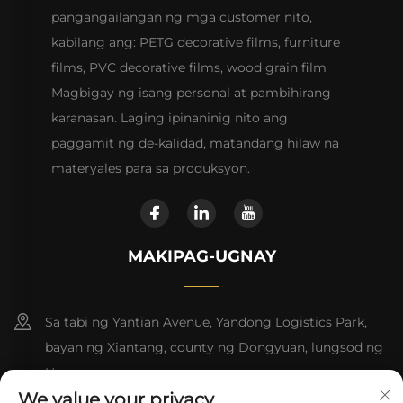
pangangailangan ng mga customer nito,
kabilang ang: PETG decorative films, furniture
films, PVC decorative films, wood grain film
Magbigay ng isang personal at pambihirang
karanasan. Laging ipinaninig nito ang
paggamit ng de-kalidad, matandang hilaw na
materyales para sa produksyon.
MAKIPAG-UGNAY
Sa tabi ng Yantian Avenue, Yandong Logistics Park,
bayan ng Xiantang, county ng Dongyuan, lungsod ng
Heyuan
We value your privacy