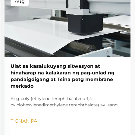
Aug
Ulat sa kasalukuyang sitwasyon at
hinaharap na kalakaran ng pag-unlad ng
pandaigdigang at Tsina petg membrane
merkado
Ang poly (ethylene terephthalateco-1,4-
cylclohexylenedimethylene terephthalate) ay isang
transparent at amorphous copolyester.
TIGNAN PA