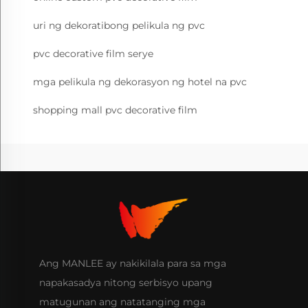
uri ng dekoratibong pelikula ng pvc
pvc decorative film serye
mga pelikula ng dekorasyon ng hotel na pvc
shopping mall pvc decorative film
Ang MANLEE ay nakikilala para sa mga
napakasadya nitong serbisyo upang
matugunan ang natatanging mga