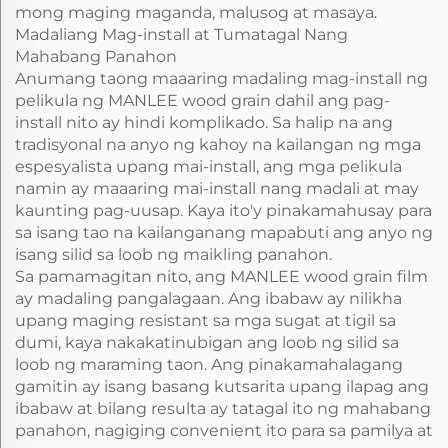
mong maging maganda, malusog at masaya.
Madaliang Mag-install at Tumatagal Nang
Mahabang Panahon
Anumang taong maaaring madaling mag-install ng
pelikula ng MANLEE wood grain dahil ang pag-
install nito ay hindi komplikado. Sa halip na ang
tradisyonal na anyo ng kahoy na kailangan ng mga
espesyalista upang mai-install, ang mga pelikula
namin ay maaaring mai-install nang madali at may
kaunting pag-uusap. Kaya ito'y pinakamahusay para
sa isang tao na kailanganang mapabuti ang anyo ng
isang silid sa loob ng maikling panahon.
Sa pamamagitan nito, ang MANLEE wood grain film
ay madaling pangalagaan. Ang ibabaw ay nilikha
upang maging resistant sa mga sugat at tigil sa
dumi, kaya nakakatinubigan ang loob ng silid sa
loob ng maraming taon. Ang pinakamahalagang
gamitin ay isang basang kutsarita upang ilapag ang
ibabaw at bilang resulta ay tatagal ito ng mahabang
panahon, nagiging convenient ito para sa pamilya at