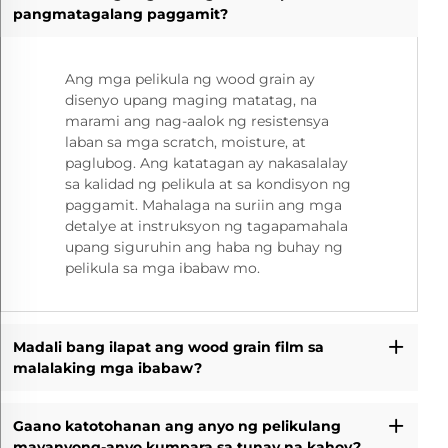
pangmatagalang paggamit?
Ang mga pelikula ng wood grain ay
disenyo upang maging matatag, na
marami ang nag-aalok ng resistensya
laban sa mga scratch, moisture, at
paglubog. Ang katatagan ay nakasalalay
sa kalidad ng pelikula at sa kondisyon ng
paggamit. Mahalaga na suriin ang mga
detalye at instruksyon ng tagapamahala
upang siguruhin ang haba ng buhay ng
pelikula sa mga ibabaw mo.
Madali bang ilapat ang wood grain film sa
malalaking mga ibabaw?
Gaano katotohanan ang anyo ng pelikulang
mayanyong-anyo kumpara sa tunay na kahoy?