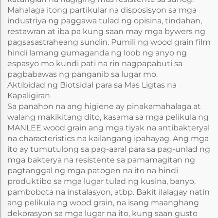
Mahalaga itong partikular na disposisyon sa mga
industriya ng paggawa tulad ng opisina, tindahan,
restawran at iba pa kung saan may mga bywers ng
pagsasastraheang sundin. Pumili ng wood grain film
hindi lamang gumaganda ng loob ng anyo ng
espasyo mo kundi pati na rin nagpapabuti sa
pagbabawas ng panganib sa lugar mo.
Aktibidad ng Biotsidal para sa Mas Ligtas na
Kapaligiran
Sa panahon na ang higiene ay pinakamahalaga at
walang makikitang dito, kasama sa mga pelikula ng
MANLEE wood grain ang mga tiyak na antibakteryal
na characteristics na kailangang ipahayag. Ang mga
ito ay tumutulong sa pag-aaral para sa pag-unlad ng
mga bakterya na resistente sa pamamagitan ng
pagtanggal ng mga patogen na ito na hindi
produktibo sa mga lugar tulad ng kusina, banyo,
pambobota na instalasyon, atbp. Bakit ilalagay natin
ang pelikula ng wood grain, na isang maanghang
dekorasyon sa mga lugar na ito, kung saan gusto