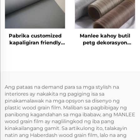
Pabrika customized
Manlee kahoy butil
kapaligiran friendly
petg dekorasyon
pagsabog-proof home
furniture pelikula para
office petg muwebles
sa bahay opisina hotel
dekoratibo na rebus
na mga pelikula
Ang pataas na demand para sa mga stylish na
interiores ay nakakita ng pagiging isa sa
pinakamalawak na mga opsyon sa disenyo ng
plastic wood grain film. Maliban sa pagbibigay ng
panibong kagandahan sa mga ibabaw, ang MANLEE
wood grain film ay naglilingkod ng iba pang
kinakailangang gamit. Sa artikulong ito, talakayin
natin ang Haberdash wood grain film, lalo na ang