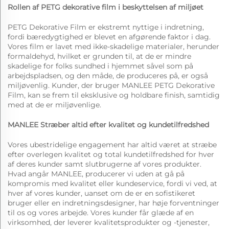
Rollen af PETG dekorative film i beskyttelsen af miljøet
PETG Dekorative Film er ekstremt nyttige i indretning,
fordi bæredygtighed er blevet en afgørende faktor i dag.
Vores film er lavet med ikke-skadelige materialer, herunder
formaldehyd, hvilket er grunden til, at de er mindre
skadelige for folks sundhed i hjemmet såvel som på
arbejdspladsen, og den måde, de produceres på, er også
miljøvenlig. Kunder, der bruger MANLEE PETG Dekorative
Film, kan se frem til eksklusive og holdbare finish, samtidig
med at de er miljøvenlige.
MANLEE Stræber altid efter kvalitet og kundetilfredshed
Vores ubestridelige engagement har altid været at stræbe
efter overlegen kvalitet og total kundetilfredshed for hver
af deres kunder samt slutbrugerne af vores produkter.
Hvad angår MANLEE, producerer vi uden at gå på
kompromis med kvalitet eller kundeservice, fordi vi ved, at
hver af vores kunder, uanset om de er en sofistikeret
bruger eller en indretningsdesigner, har høje forventninger
til os og vores arbejde. Vores kunder får glæde af en
virksomhed, der leverer kvalitetsprodukter og -tjenester,