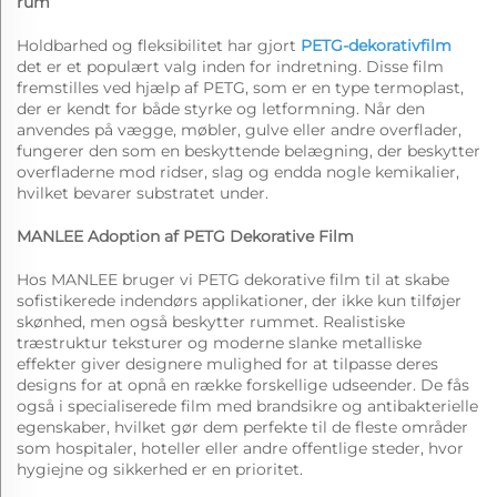
rum
Holdbarhed og fleksibilitet har gjort
PETG-dekorativfilm
det er et populært valg inden for indretning. Disse film
fremstilles ved hjælp af PETG, som er en type termoplast,
der er kendt for både styrke og letformning. Når den
anvendes på vægge, møbler, gulve eller andre overflader,
fungerer den som en beskyttende belægning, der beskytter
overfladerne mod ridser, slag og endda nogle kemikalier,
hvilket bevarer substratet under.
MANLEE Adoption af PETG Dekorative Film
Hos MANLEE bruger vi PETG dekorative film til at skabe
sofistikerede indendørs applikationer, der ikke kun tilføjer
skønhed, men også beskytter rummet. Realistiske
træstruktur teksturer og moderne slanke metalliske
effekter giver designere mulighed for at tilpasse deres
designs for at opnå en række forskellige udseender. De fås
også i specialiserede film med brandsikre og antibakterielle
egenskaber, hvilket gør dem perfekte til de fleste områder
som hospitaler, hoteller eller andre offentlige steder, hvor
hygiejne og sikkerhed er en prioritet.