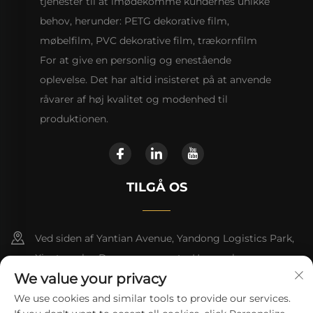
tjenester til at imødekomme kundernes unikke
behov, herunder: PETG dekorative film,
møbelfilm, PVC dekorative film, trækornfilm
For at give en personlig og enestående
oplevelse. Det har altid insisteret på at anvende
råvarer af høj kvalitet og modenhed til
produktionen.
TILGÅ OS
Ved siden af Yantian Avenue, Yandong Logistics Park,
Xiantang by, Dongyuan county, Heyuan by
We value your privacy
+86 13923680051
We use cookies and similar tools to provide our services.