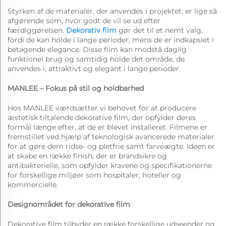
Styrken af de materialer, der anvendes i projektet, er lige så
afgørende som, hvor godt de vil se ud efter
færdiggørelsen.
Dekorativ film
gør det til et nemt valg,
fordi de kan holde i lange perioder, mens de er indkapslet i
betagende elegance. Disse film kan modstå daglig
funktionel brug og samtidig holde det område, de
anvendes i, attraktivt og elegant i lange perioder.
MANLEE – Fokus på stil og holdbarhed
Hos MANLEE værdsætter vi behovet for at producere
æstetisk tiltalende dekorative film, der opfylder deres
formål længe efter, at de er blevet installeret. Filmene er
fremstillet ved hjælp af teknologisk avancerede materialer
for at gøre dem ridse- og pletfrie samt farveægte. Ideen er
at skabe en række finish, der er brandsikre og
antibakterielle, som opfylder kravene og specifikationerne
for forskellige miljøer som hospitaler, hoteller og
kommercielle.
Designområdet for dekorative film
Dekorative film tilbyder en række forskellige udseender og