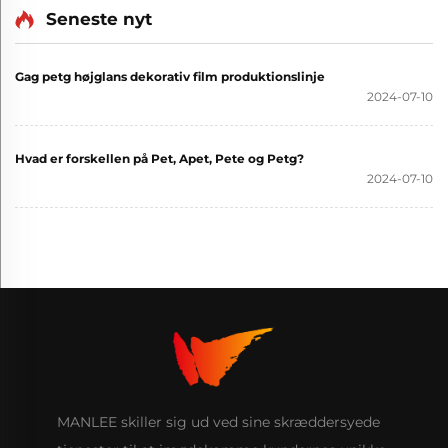
Seneste nyt
Gag petg højglans dekorativ film produktionslinje
2024-07-10
Hvad er forskellen på Pet, Apet, Pete og Petg?
2024-07-10
MANLEE skiller sig ud ved sine skræddersyede