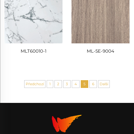
MLT60010-1
ML-5E-9004
Předchozí
1
2
3
4
5
6
Další