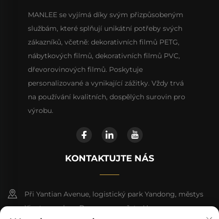
MANLEE se vyjímá díky svým přizpůsobeným
službám, které splňují unikátní potřeby svých
zákazníků, včetně: dekorativních filmů PETG,
nábytkových filmů, dekorativních filmů PVC,
dřevorovinových filmů. Poskytuje
personalizované a vynikající zážitky. Vždy trvá
na používání kvalitních, dospělých surovin pro
výrobu.
KONTAKTUJTE NÁS
Při Yantian Avenue, logistický park Yandong, městys
Xiantang, okres Dongyuan, město Heyuan