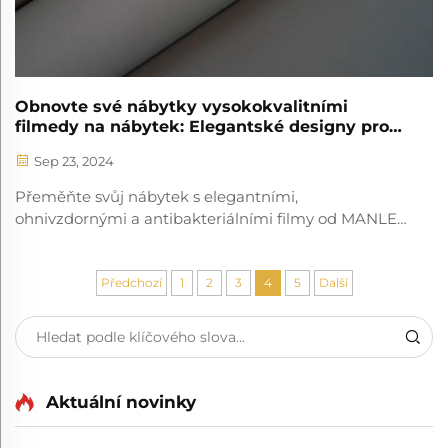
Obnovte své nábytky vysokokvalitními
filmedy na nábytek: Elegantské designy pro
čerstvý vzhled
Sep 23, 2024
Přeměňte svůj nábytek s elegantními,
ohnivzdornými a antibakteriálními filmy od MANLEE.
Ekologické a ideální pro domovy, nemocnice, hotely.
Zvylepšete svůj prostor dnes!
Předchozí
1
2
3
4
5
Další
Aktuální novinky