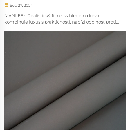
dostupného luxusu
Sep 27, 2024
MANLEE’s Realistický film s vzhledem dřeva
kombinuje luxus s praktičností, nabízí odolnost proti
požáru, antibakteriální vlastnosti a ekologickost pro
různé interiéry.