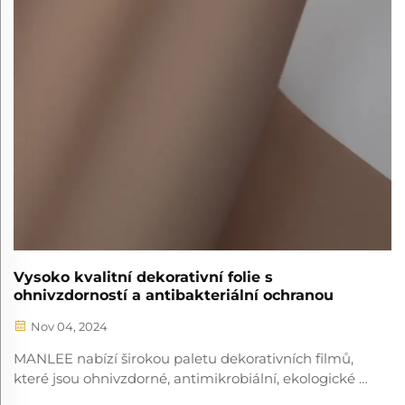
Vysoko kvalitní dekorativní folie s
ohnivzdorností a antibakteriální ochranou
Nov 04, 2024
MANLEE nabízí širokou paletu dekorativních filmů,
které jsou ohnivzdorné, antimikrobiální, ekologické a
univerzální, zdokonalují interiérové prostory s