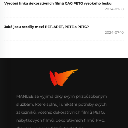
Výrobní linka dekorativních filmů GAG PETG vysokého lesku
2024-07-10
Jaké jsou rozdíly mezi PET, APET, PETE a PETG?
2024-07-10
MANLEE se vyjímá díky svým přizpůsobeným
službám, které splňují unikátní potřeby svých
zákazníků, včetně: dekorativních filmů PETG,
nábytkových filmů, dekorativních filmů PVC,