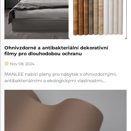
Ohnivzdorné a antibakteriální dekorativní
filmy pro dlouhodobou ochranu
Nov 08, 2024
MANLEE nabízí pleny pro nábytek s ohnivzdornými,
antibakteriálními a ekologickými vlastnostmi,
poskytující trvalé, stylizované a bezpečné vnitřní
řešení.