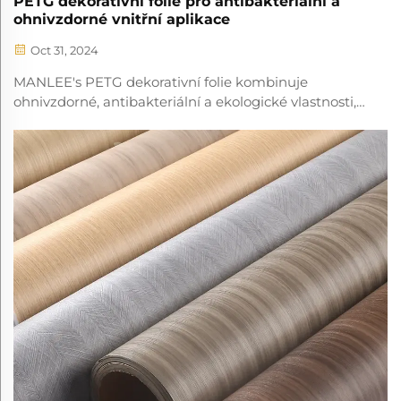
PETG dekorativní folie pro antibakteriální a
ohnivzdorné vnitřní aplikace
Oct 31, 2024
MANLEE's PETG dekorativní folie kombinuje
ohnivzdorné, antibakteriální a ekologické vlastnosti,
dokonalá pro zdokonalení vnitřních prostor.