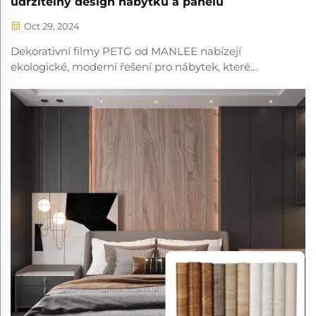
udržitelný design nábytku a panelů
Oct 29, 2024
Dekorativní filmy PETG od MANLEE nabízejí
ekologické, moderní řešení pro nábytek, které
kombinuje estetiku s ohnivzdorností a trvanlivostí.