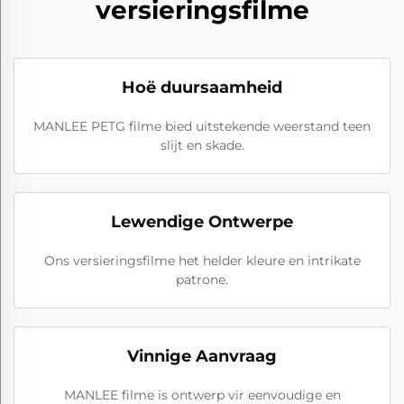
versieringsfilme
Hoë duursaamheid
MANLEE PETG filme bied uitstekende weerstand teen
slijt en skade.
Lewendige Ontwerpe
Ons versieringsfilme het helder kleure en intrikate
patrone.
Vinnige Aanvraag
MANLEE filme is ontwerp vir eenvoudige en