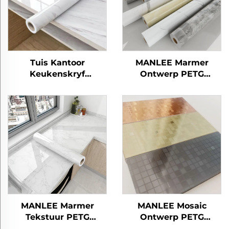
Tuis Kantoor
MANLEE Marmer
Keukenskryf
Ontwerp PETG
Laminering
Versiering Meubel
Paneelblad Proteksie
Films vir Tuis Kantoor
Films PETG Meubels
Hotel
Dekoratiewe
Marmertrek Films
MANLEE Marmer
MANLEE Mosaic
Tekstuur PETG
Ontwerp PETG
Versiering Meubel
Versiering Meubel