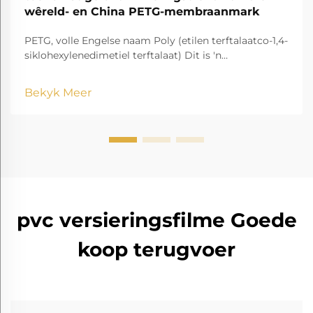
wêreld- en China PETG-membraanmark
PETG, volle Engelse naam Poly (etilen terftalaatco-1,4-
siklohexylenedimetiel terftalaat) Dit is 'n
deurskuinbare en amorf kopolieester.
Bekyk Meer
pvc versieringsfilme Goede
koop terugvoer