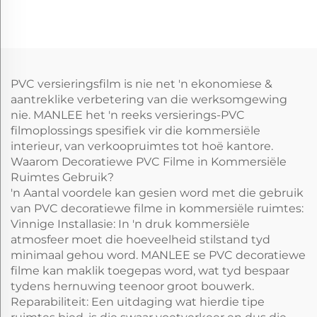
Films vir Keuken
Films vir Muur Vloer
Kabinet
Paneel/Board
PVC versieringsfilm is nie net 'n ekonomiese &
aantreklike verbetering van die werksomgewing
nie. MANLEE het 'n reeks versierings-PVC
filmoplossings spesifiek vir die kommersiële
interieur, van verkoopruimtes tot hoë kantore.
Waarom Decoratiewe PVC Filme in Kommersiële
Ruimtes Gebruik?
'n Aantal voordele kan gesien word met die gebruik
van PVC decoratiewe filme in kommersiële ruimtes:
Vinnige Installasie: In 'n druk kommersiële
atmosfeer moet die hoeveelheid stilstand tyd
minimaal gehou word. MANLEE se PVC decoratiewe
filme kan maklik toegepas word, wat tyd bespaar
tydens hernuwing teenoor groot bouwerk.
Reparabiliteit: Een uitdaging wat hierdie tipe