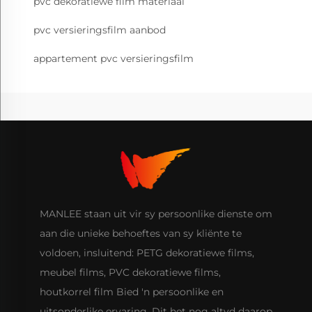
pvc dekoratiewe film materiaal
pvc versieringsfilm aanbod
appartement pvc versieringsfilm
MANLEE staan uit vir sy persoonlike dienste om
aan die unieke behoeftes van sy kliënte te
voldoen, insluitend: PETG dekoratiewe films,
meubel films, PVC dekoratiewe films,
houtkorrel film Bied 'n persoonlike en
uitsonderlike ervaring. Dit het nog altyd daarop