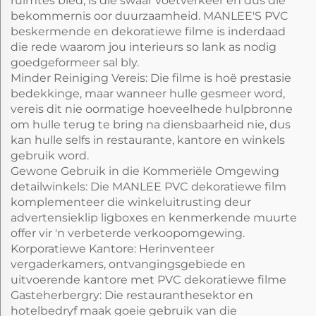
ruimtes bied, is die swaar voetverkeer en dus die
bekommernis oor duurzaamheid. MANLEE'S PVC
beskermende en dekoratiewe filme is inderdaad
die rede waarom jou interieurs so lank as nodig
goedgeformeer sal bly.
Minder Reiniging Vereis: Die filme is hoë prestasie
bedekkinge, maar wanneer hulle gesmeer word,
vereis dit nie oormatige hoeveelhede hulpbronne
om hulle terug te bring na diensbaarheid nie, dus
kan hulle selfs in restaurante, kantore en winkels
gebruik word.
Gewone Gebruik in die Kommeriële Omgewing
detailwinkels: Die MANLEE PVC dekoratiewe film
komplementeer die winkeluitrusting deur
advertensieklip ligboxes en kenmerkende muurte
offer vir 'n verbeterde verkoopomgewing.
Korporatiewe Kantore: Herinventeer
vergaderkamers, ontvangingsgebiede en
uitvoerende kantore met PVC dekoratiewe filme
Gasteherbergry: Die restauranthesektor en
hotelbedryf maak goeie gebruik van die