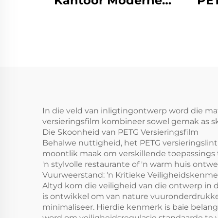
Kantoor Moderne
PE
PETG Meubels
M
Dekoratiewe
Houttref
Protektiefilms vir
Slaapkamer
Woonkamer
Keukenskryf
In die veld van inligtingontwerp word die ma
versieringsfilm kombineer sowel gemak as sk
Die Skoonheid van PETG Versieringsfilm
Behalwe nuttigheid, het PETG versieringslint 
moontlik maak om verskillende toepassings te
'n stylvolle restaurante of 'n warm huis ontwe
Vuurweerstand: 'n Kritieke Veiligheidskenme
Altyd kom die veiligheid van die ontwerp in 
is ontwikkel om van nature vuuronderdrukke
minimaliseer. Hierdie kenmerk is baie belang
word om veiligheidsregulasie standaarde te 