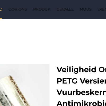
D
OOR ONS
PRODUK
GEVALLE
NUUS
DIE
Veiligheid 
PETG Versier
Vuurbesker
Antimikrobi