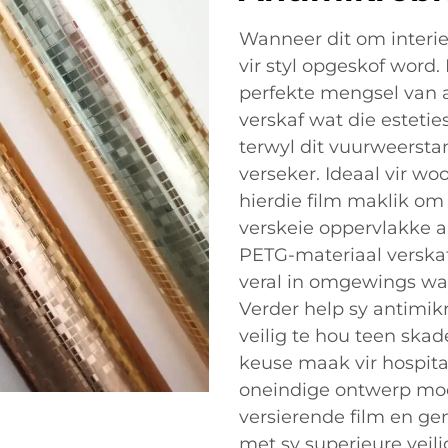
Wanneer dit om interie
vir styl opgeskof word
perfekte mengsel van a
verskaf wat die esteti
terwyl dit vuurweersta
verseker. Ideaal vir w
hierdie film maklik om 
verskeie oppervlakke a
PETG-materiaal verskaf
veral in omgewings waar
Verder help sy antimik
veilig te hou teen skad
keuse maak vir hospital
oneindige ontwerp m
versierende film en g
met sy superieure vei