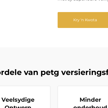
Kry 'n Kwota
rdele van petg versierings
Veelsydige
Minder
Ontwerp
onderhoud