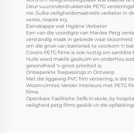
Deur vuuronderdrukkende PETG versieringsfilm
nie. Sulke veiligheidsmaatreëls verbeter in 
vereis, respek kry.
Eienskappe wat Higiëne Verbeter
Een van die voordigte van Manlee Petg versie
verstandig maak in gebiede waar skoonheid b
om die groei van bakterieë te voorkom 'n bate
Covers PETG filme is ook nuttig om sanitêre 
Hulle word maklik geskuim en onderhou soda
gesondheid 'n groot prioriteit is.
Onbeperkte Toepassings in Ontwerp
Met die liggewig PVC film versiering, is die 
Woonruimtes: Versier interieurs met PETG f
filme.
Openbare Fasiliteite: Selfs in skole, by ho
veiligheid petg films geskik vir die opfakking