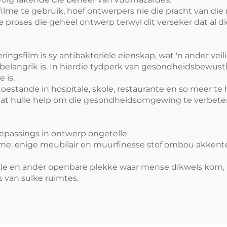
e te gebruik, hoef ontwerpers nie die pracht van die rui
die proses die geheel ontwerp terwyl dit verseker dat al
ringsfilm is sy antibakteriële eienskap, wat 'n ander ve
elangrik is. In hierdie tydperk van gesondheidsbewusth
 is.
toestande in hospitale, skole, restaurante en so meer te
t hulle help om die gesondheidsomgewing te verbeter 
toepassings in ontwerp ongetelle.
ilme: enige meubilair en muurfinesse stof ombou akkent
spitale en ander openbare plekke waar mense dikwels ko
s van sulke ruimtes.