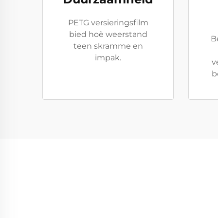
PETG versieringsfilm
bied hoë weerstand
B
teen skramme en
impak.
v
b