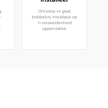
g
Ontwerp vir glad,
r
bobbelvry installasie op
'n verskeidenheid
t
oppervlakke.