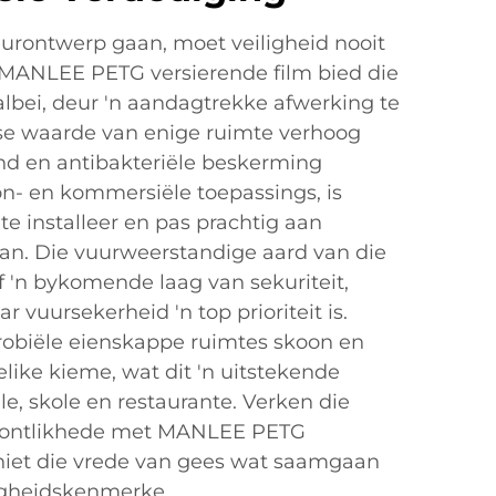
urontwerp gaan, moet veiligheid nooit
. MANLEE PETG versierende film bied die
lbei, deur 'n aandagtrekke afwerking te
ese waarde van enige ruimte verhoog
nd en antibakteriële beskerming
oon- en kommersiële toepassings, is
te installeer en pas prachtig aan
an. Die vuurweerstandige aard van die
 'n bykomende laag van sekuriteit,
 vuursekerheid 'n top prioriteit is.
robiële eienskappe ruimtes skoon en
elike kieme, wat dit 'n uitstekende
e, skole en restaurante. Verken die
oontlikhede met MANLEE PETG
eniet die vrede van gees wat saamgaan
ligheidskenmerke.