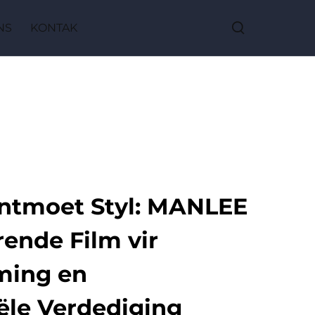
NS
KONTAK
Ontmoet Styl: MANLEE
ende Film vir
ming en
ële Verdediging