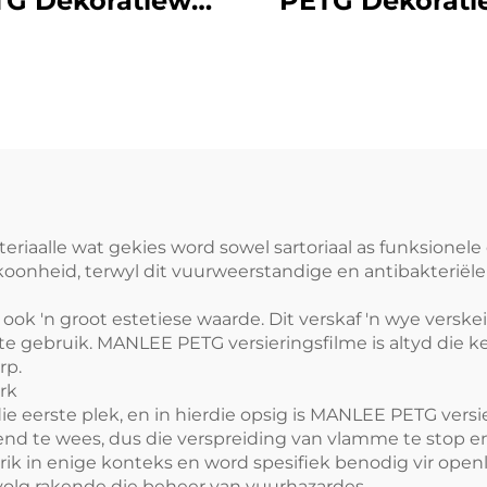
TG Dekoratiewe
PETG Dekorati
eubelfilms vir
Meubelfilms vir
Houtpaneel
Kantoor Hot
teriaalle wat gekies word sowel sartoriaal as funksion
oonheid, terwyl dit vuurweerstandige en antibakteriële
ook 'n groot estetiese waarde. Dit verskaf 'n wye verske
 gebruik. MANLEE PETG versieringsfilme is altyd die ker
rp.
rk
die eerste plek, en in hierdie opsig is MANLEE PETG ver
nd te wees, dus die verspreiding van vlamme te stop e
rik in enige konteks en word spesifiek benodig vir open
volg rakende die beheer van vuurhazardes.