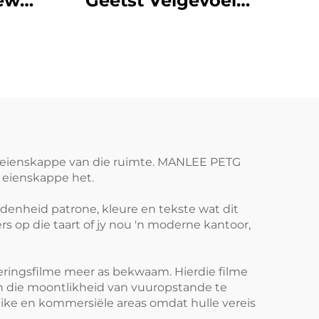
ewe
Geëtst Velgevoel
 Tuis
PETG Versierende
el
Meubelvleis vir
Muurpaneel
ele eienskappe van die ruimte. MANLEE PETG
 eienskappe het.
idenheid patrone, kleure en tekste wat dit
s op die taart of jy nou 'n moderne kantoor,
sieringsfilme meer as bekwaam. Hierdie filme
n die moontlikheid van vuuropstande te
like en kommersiële areas omdat hulle vereis