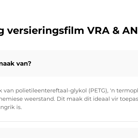
g versieringsfilm VRA & A
emaak van?
van polietileentereftaal-glykol (PETG), 'n termo
emiese weerstand. Dit maak dit ideaal vir toepas
grik is.