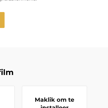
film
Maklik om te
installeer