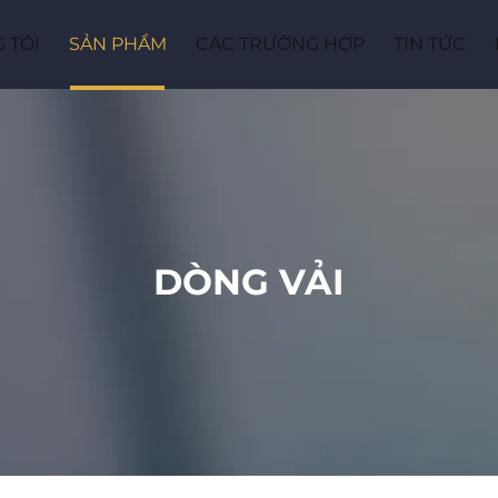
 TÔI
SẢN PHẨM
CÁC TRƯỜNG HỢP
TIN TỨC
DÒNG VẢI