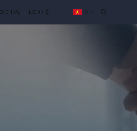
DỊCH VỤ
LIÊN HỆ
VI