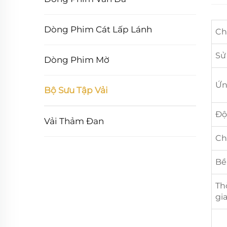
Dòng Phim Cát Lấp Lánh
Chấ
Sử
Dòng Phim Mờ
Ứn
Bộ Sưu Tập Vải
Độ
Vải Thảm Đan
Ch
Bề
Th
gi