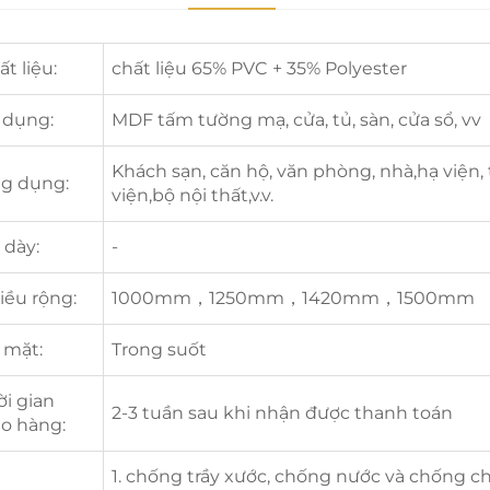
t liệu:
chất liệu 65% PVC + 35% Polyester
 dụng:
MDF tấm tường mạ, cửa, tủ, sàn, cửa sổ, vv
Khách sạn, căn hộ, văn phòng, nhà,hạ viện
g dụng:
viện,bộ nội thất,v.v.
 dày:
-
iều rộng:
1000mm，1250mm，1420mm，1500mm
 mặt:
Trong suốt
ời gian
2-3 tuần sau khi nhận được thanh toán
ao hàng:
1. chống trầy xước, chống nước và chống c