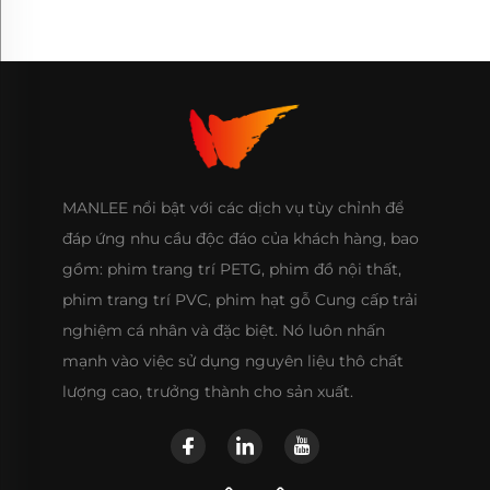
MANLEE nổi bật với các dịch vụ tùy chỉnh để
đáp ứng nhu cầu độc đáo của khách hàng, bao
gồm: phim trang trí PETG, phim đồ nội thất,
phim trang trí PVC, phim hạt gỗ Cung cấp trải
nghiệm cá nhân và đặc biệt. Nó luôn nhấn
mạnh vào việc sử dụng nguyên liệu thô chất
lượng cao, trưởng thành cho sản xuất.