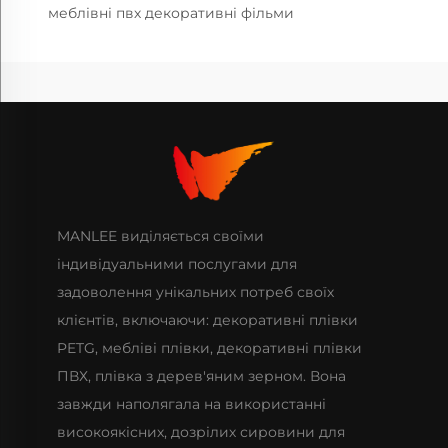
меблівні пвх декоративні фільми
MANLEE виділяється своїми
індивідуальними послугами для
задоволення унікальних потреб своїх
клієнтів, включаючи: декоративні плівки
PETG, мебліві плівки, декоративні плівки
ПВХ, плівка з дерев'яним зерном. Вона
завжди наполягала на використанні
високоякісних, дозрілих сировини для