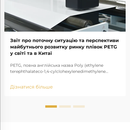
Звіт про поточну ситуацію та перспективи
майбутнього розвитку ринку плівок PETG
у світі та в Китаї
PETG, повна англійська назва Poly (ethylene
terephthalateco-1,4-cylclohexylenedimethylene
terephthalate), є прозорим аморфним
кополіестером.
Дізнатися більше