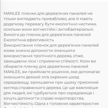
декоративний
стін
мебельний аркуш
Захисні PETG плівки
MANLEE пленки для дерев'яних панелей не
тільки виглядають привабливо, але й мають
додаткову перевагу бути екологічно чистими,
оскільки вони вогнестійкі і антибактеріальні.
Вимоги до пленок для дерев'яних панелей
Екологічна ефективність
Використання пленок для дерев'яних панелей
може значно допомогти зменшити
використання тропічного дерева, отже,
захищаючи ліси і сприяючи стійкості. Коли ви
обираєте пленку для дерев'яних панелей
MANLEE, ви приймаєте рішення, яке допомагає
зменшити деякий зnis окремих шкод
середовищу, залишаючи при цьому приємний
вигляд справжнього дерева. Це ще важливіше
для людей, які турбуються про середовище і
хочуть допомогти справі миротворства.
Вогнестійкість: Одна з головних характеристик