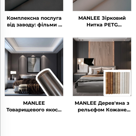
Комплексна послуга
MANLEE Зірковий
від заводу: фільми з
Нитка PETG
декоративним
Декоративні Фільми
покриттям PETG для
для Меблів
домашнього офісу,
дверей, підлоги, стін
та панелей
MANLEE
MANLEE Дерев'яна з
Товарищевого якості
рельєфом Кожане
Протизагарний
відчуття PETG
Скобозахищний
декоративні мебельні
Домашній офісний
плівки для панелей