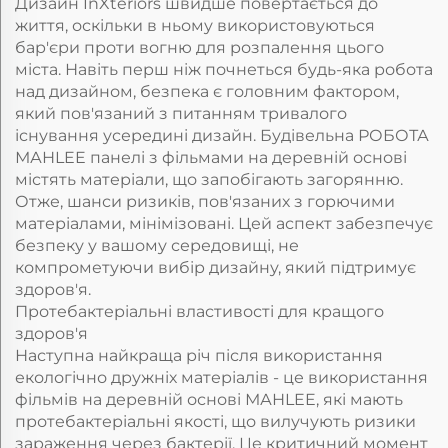
Дизайн InXteriors швидше повертається до
життя, оскільки в ньому використовуються
бар'єри проти вогню для розпалення цього
міста. Навіть перш ніж почнеться будь-яка робота
над дизайном, безпека є головним фактором,
який пов'язаний з питанням тривалого
існування усередині дизайн. Будівельна РОБОТА
МАНLEE панелі з фільмами на деревній основі
містять матеріали, що запобігають загорянню.
Отже, шанси ризиків, пов'язаних з горючими
матеріалами, мінімізовані. Цей аспект забезпечує
безпеку у вашому середовищі, не
компрометуючи вибір дизайну, який підтримує
здоров'я.
Протебактеріальні властивості для кращого
здоров'я
Наступна найкраща річ після використання
екологічно дружніх матеріалів - це використання
фільмів на деревній основі МАНLEE, які мають
протебактеріальні якості, що вилучують ризики
зараження через бактерії. Це критичний момент