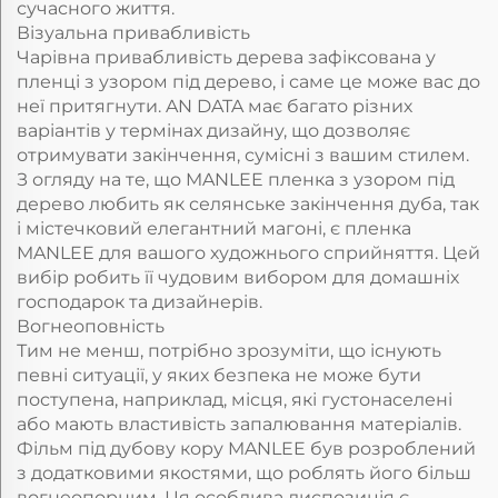
сучасного життя.
Візуальна привабливість
Чарівна привабливість дерева зафіксована у
пленці з узором під дерево, і саме це може вас до
неї притягнути. AN DATA має багато різних
варіантів у термінах дизайну, що дозволяє
отримувати закінчення, сумісні з вашим стилем.
З огляду на те, що MANLEE пленка з узором під
дерево любить як селянське закінчення дуба, так
і містечковий елегантний магоні, є пленка
MANLEE для вашого художнього сприйняття. Цей
вибір робить її чудовим вибором для домашніх
господарок та дизайнерів.
Вогнеоповність
Тим не менш, потрібно зрозуміти, що існують
певні ситуації, у яких безпека не може бути
поступена, наприклад, місця, які густонаселені
або мають властивість запалювання матеріалів.
Фільм під дубову кору MANLEE був розроблений
з додатковими якостями, що роблять його більш
вогнеопорним. Ця особлива диспозиція є