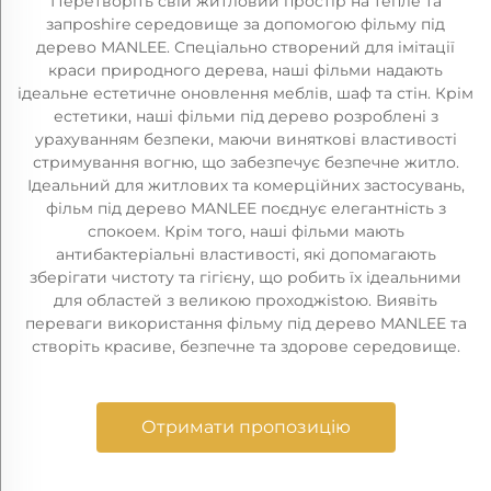
Перетворіть свій житловий простір на тепле та
запроshire середовище за допомогою фільму під
дерево MANLEE. Спеціально створений для імітації
краси природного дерева, наші фільми надають
ідеальне естетичне оновлення меблів, шаф та стін. Крім
естетики, наші фільми під дерево розроблені з
урахуванням безпеки, маючи виняткові властивості
стримування вогню, що забезпечує безпечне житло.
Ідеальний для житлових та комерційних застосувань,
фільм під дерево MANLEE поєднує елегантність з
спокоем. Крім того, наші фільми мають
антибактеріальні властивості, які допомагають
зберігати чистоту та гігієну, що робить їх ідеальними
для областей з великою проходжistoю. Виявіть
переваги використання фільму під дерево MANLEE та
створіть красиве, безпечне та здорове середовище.
Отримати пропозицію