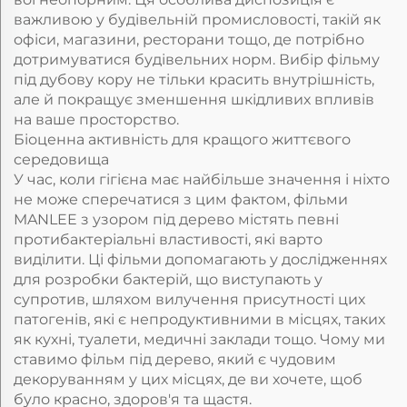
важливою у будівельній промисловості, такій як
офіси, магазини, ресторани тощо, де потрібно
дотримуватися будівельних норм. Вибір фільму
під дубову кору не тільки красить внутрішність,
але й покращує зменшення шкідливих впливів
на ваше просторство.
Біоценна активність для кращого життєвого
середовища
У час, коли гігієна має найбільше значення і ніхто
не може сперечатися з цим фактом, фільми
MANLEE з узором під дерево містять певні
протибактеріальні властивості, які варто
виділити. Ці фільми допомагають у дослідженнях
для розробки бактерій, що виступають у
супротив, шляхом вилучення присутності цих
патогенів, які є непродуктивними в місцях, таких
як кухні, туалети, медичні заклади тощо. Чому ми
ставимо фільм під дерево, який є чудовим
декоруванням у цих місцях, де ви хочете, щоб
було красно, здоров'я та щастя.