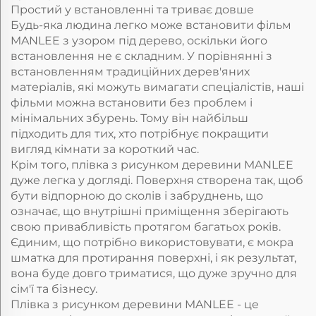
Простий у встановленні та триває довше
Будь-яка людина легко може встановити фільм
MANLEE з узором під дерево, оскільки його
встановлення не є складним. У порівнянні з
встановленням традиційних дерев'яних
матеріалів, які можуть вимагати спеціалістів, наші
фільми можна встановити без проблем і
мінімальних збурень. Тому він найбільш
підходить для тих, хто потрібнує покращити
вигляд кімнати за короткий час.
Крім того, плівка з рисунком деревини MANLEE
дуже легка у догляді. Поверхня створена так, щоб
бути відпорною до сколів і забруднень, що
означає, що внутрішні приміщення зберігають
свою привабливість протягом багатьох років.
Єдиним, що потрібно використовувати, є мокра
шматка для протирання поверхні, і як результат,
вона буде довго триматися, що дуже зручно для
сім'ї та бізнесу.
Плівка з рисунком деревини MANLEE - це