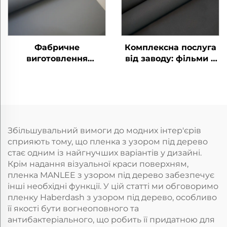
Фабричне
Комплексна послуга
виготовлення
від заводу: фільми з
екологічно чистих і
декоративним
бронюючих фільмів
покриттям PETG для
для домашнього
домашнього офісу,
офісу з рельєфним
дверей, підлоги, стін
декором для меблів з
та панелей
PETG
Збільшувальний вимоги до модних інтер'єрів
сприяють тому, що пленка з узором під дерево
стає одним із найгнучших варіантів у дизайні.
Крім надання візуальної краси поверхням,
пленка MANLEE з узором під дерево забезпечує
інші необхідні функції. У цій статті ми обговоримо
пленку Haberdash з узором під дерево, особливо
її якості бути вогнеоповного та
антибактеріального, що робить її придатною для