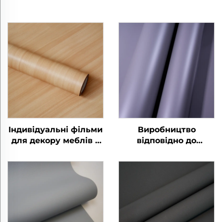
Індивідуальні фільми
Виробництво
для декору меблів з
відповідно до
сучасними
замовлення оптових
волокнистими
екологічно чистих і
узорами під дерево
бронюючих фільмів
для кабінету,
для домашнього
спальни, гостиній,
офісу, готелів з
кухні та шаф
узорами під дерево