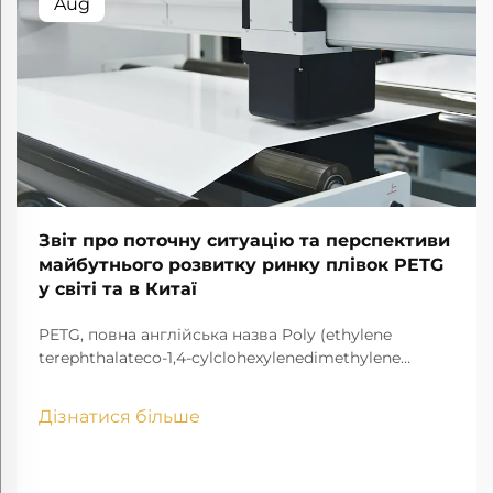
Aug
Звіт про поточну ситуацію та перспективи
майбутнього розвитку ринку плівок PETG
у світі та в Китаї
PETG, повна англійська назва Poly (ethylene
terephthalateco-1,4-cylclohexylenedimethylene
terephthalate), є прозорим аморфним
кополіестером.
Дізнатися більше