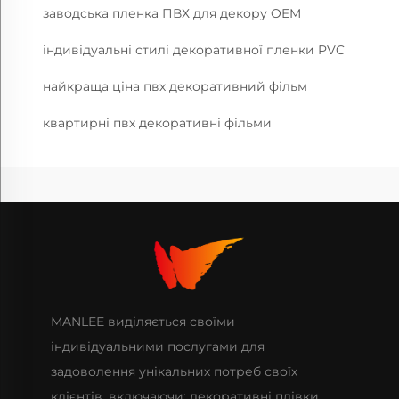
заводська пленка ПВХ для декору OEM
індивідуальні стилі декоративної пленки PVC
найкраща ціна пвх декоративний фільм
квартирні пвх декоративні фільми
MANLEE виділяється своїми
індивідуальними послугами для
задоволення унікальних потреб своїх
клієнтів, включаючи: декоративні плівки