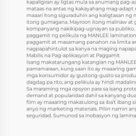
kapaligiran ay ligtas mula sa anumang pag-a
mataas na antas ng kakayahang mag-adapt ng 
maaari itong siguraduhin ang kaligtasan n
itong gumagana. Mayroon itong malinaw at g
kompanyang nakikipag-ugnayan sa publiko. Pa
paggamit ng pelikula ng MANLEE lamination.
paggamit at masamang panahon na limita ang
nagpapahintulot sa kanya na maging napapabi
Mabilis na Pag-aplikasyon at Paggamit
Isang makatarungang katangian ng MANLEE la
pamamaraan, kung saan ito ay maaaring gami
mga konsumidor ay gustong-gusto sa produkt
dagdag pa rito, ang pelikula ay hindi madalin
Sa maraming mga opsyon para sa isang prote
demand at popularidad dahil sa kanyang dual
film ay maaaring makatulong sa iba't iban
anyo ng marketing materials. Piliin namin a
seguridad. Sumunod sa inobasyon ng lamina