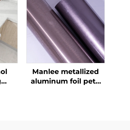
ol
Manlee metallized
g
aluminum foil petg
 mga
dekorasyon na mga
pelikula ng
ara
kasangkapan para
inet
sa bahay opisina
hotel