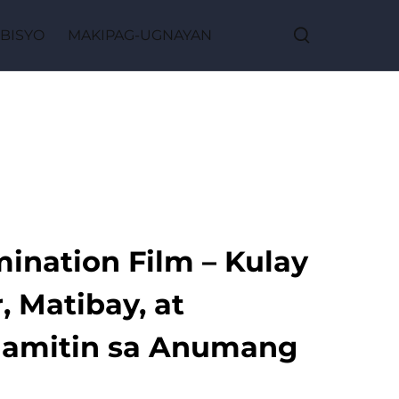
BISYO
MAKIPAG-UGNAYAN
nation Film – Kulay
, Matibay, at
Gamitin sa Anumang