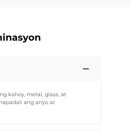
aminasyon
g kahoy, metal, glass, at
mapadali ang anyo at