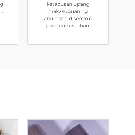
ng
katapusan upang
r.
makasuguan ng
anumang disenyo o
pangungustuhan.