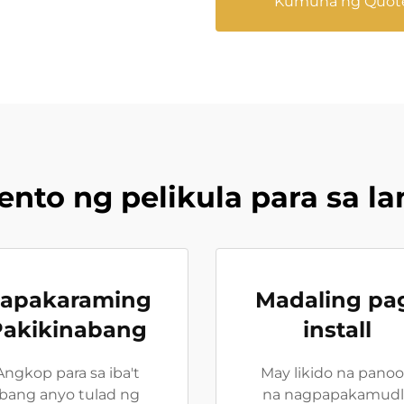
Kumuha ng Quot
nto ng pelikula para sa l
apakaraming
Madaling pa
Pakikinabang
install
Angkop para sa iba't
May likido na pano
ibang anyo tulad ng
na nagpapakamudl