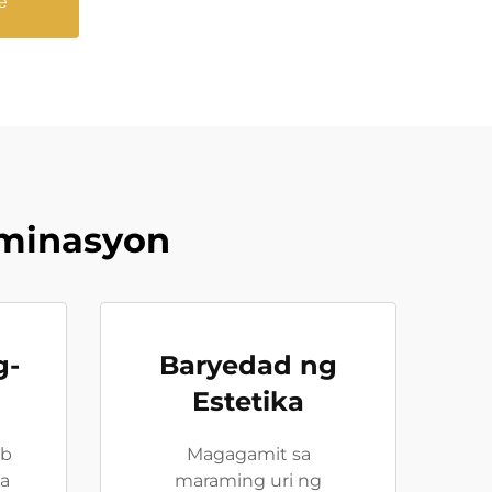
e
aminasyon
g-
Baryedad ng
Estetika
ob
Magagamit sa
a
maraming uri ng