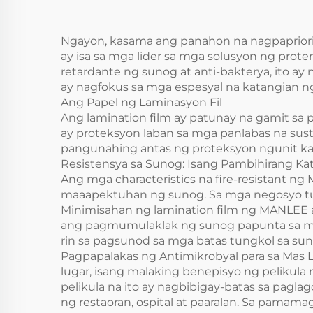
sa silid-tulugan silid-
pin
tulugan kusina
Ngayon, kasama ang panahon na nagpapriori
ay isa sa mga lider sa mga solusyon ng pro
cabinet
retardante ng sunog at anti-bakterya, ito 
ay nagfokus sa mga espesyal na katangian ng
Ang Papel ng Laminasyon Fil
Ang lamination film ay patunay na gamit sa
ay proteksyon laban sa mga panlabas na sust
pangunahing antas ng proteksyon ngunit kas
Resistensya sa Sunog: Isang Pambihirang Ka
Ang mga characteristics na fire-resistant n
maaapektuhan ng sunog. Sa mga negosyo tulad
Minimisahan ng lamination film ng MANLEE an
ang pagmumulaklak ng sunog papunta sa mga
rin sa pagsunod sa mga batas tungkol sa sun
Pagpapalakas ng Antimikrobyal para sa Mas 
lugar, isang malaking benepisyo ng pelikul
pelikula na ito ay nagbibigay-batas sa pagl
ng restaoran, ospital at paaralan. Sa pama