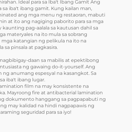
ahan. Ideal para sa Iba't Ibang Gamit Ang
sa iba't ibang gamit. Kung kailan man,
aminated ang mga menu ng restaoran, mabuti
n at ito ang nagiging paborito para sa mga
 kaunting pag-aalala sa kautusan dahil sa
a materyales na ito mula sa sobrang
mga katangian ng pelikula na ito na
sa pinsala at pagkasira.
nagbibigay-daan sa mabilis at epektibong
usiasta ng gawaing do-it-yourself. Ang
an ng anumang espesyal na kasangkot. Sa
a iba't ibang lugar.
amination film na may konsistente na
. Mayroong fire at antibacterial lamination
umang dokumento hanggang sa pagpapabuti ng
tong may kalidad na hindi nagpapawis ng
aming seguridad para sa iyo!