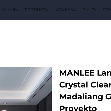
 SA AMIN
PRODUKTO
MGA KASO
BALITA
SER
MANLEE Lami
Crystal Clear
Madaliang 
Proyekto