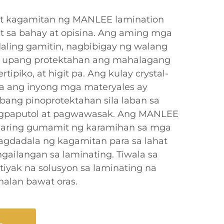
at kagamitan ng MANLEE lamination
mit sa bahay at opisina. Ang aming mga
daling gamitin, nagbibigay ng walang
 upang protektahan ang mahalagang
tipiko, at higit pa. Ang kulay crystal-
na ang inyong mga materyales ay
bang pinoprotektahan sila laban sa
agpaputol at pagwawasak. Ang MANLEE
aaaring gumamit ng karamihan sa mga
agdadala ng kagamitan para sa lahat
ailangan sa laminating. Tiwala sa
iyak na solusyon sa laminating na
alan bawat oras.