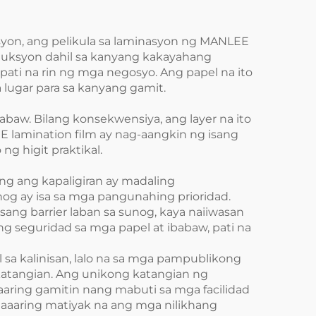
yon, ang pelikula sa laminasyon ng MANLEE
oduksyon dahil sa kanyang kakayahang
ati na rin ng mga negosyo. Ang papel na ito
 lugar para sa kanyang gamit.
aw. Bilang konsekwensiya, ang layer na ito
E lamination film ay nag-aangkin ng isang
g higit praktikal.
ung ang kapaligiran ay madaling
nog ay isa sa mga pangunahing prioridad.
ang barrier laban sa sunog, kaya naiiwasan
seguridad sa mga papel at ibabaw, pati na
sa kalinisan, lalo na sa mga pampublikong
katangian. Ang unikong katangian ng
aaring gamitin nang mabuti sa mga facilidad
maaaring matiyak na ang mga nilikhang