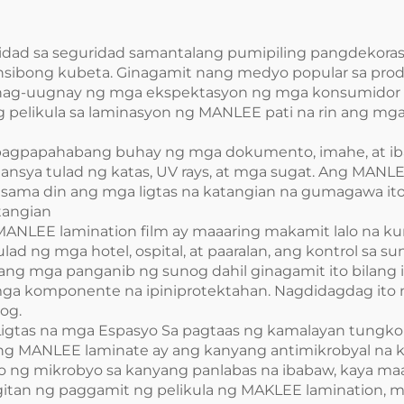
to sa sahig wall
panel sheet
dad sa seguridad samantalang pumipiling pangdekoras
tensibong kubeta. Ginagamit nang medyo popular sa pr
ay nag-uugnay ng mga ekspektasyon ng mga konsumidor p
 pelikula sa laminasyon ng MANLEE pati na rin ang mga
 pagpapahabang buhay ng mga dokumento, imahe, at ibab
ansya tulad ng katas, UV rays, at mga sugat. Ang MANLE
ama din ang mga ligtas na katangian na gumagawa ito n
tangian
g MANLEE lamination film ay maaaring makamit lalo na k
 ng mga hotel, ospital, at paaralan, ang kontrol sa su
g mga panganib ng sunog dahil ginagamit ito bilang is
 komponente na ipiniprotektahan. Nagdidagdag ito ng 
og.
Ligtas na mga Espasyo Sa pagtaas ng kamalayan tungkol 
a ng MANLEE laminate ay ang kanyang antimikrobyal na 
ago ng mikrobyo sa kanyang panlabas na ibabaw, kaya ma
magitan ng paggamit ng pelikula ng MAKLEE lamination, 