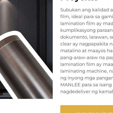
Subukan ang kalidad 
film, ideal para sa ga
lamination film ay ma
kumplikasyong paraan
dokumento, larawan, ser
clear ay nagpapakita 
matalino at maayos ha
pang-araw-araw na p
lamination film ay m
laminating machine, n
ng inyong mga pangang
MANLEE para sa isang t
nagdedeliver ng kamah