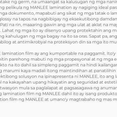
atake ng germ, na umaangat sa kalusugan ng mga naninir
pelikula ng MANLEE lamination ay nagiging ideal para 
g mga dokumento, mapabuti ang sikat ng mga tatak o l
lossy na tapos na nagbibigay ng eksekutibong damdami
ti na rin, maaaring gawin ang mga ulat at aklat na may
 Lahat ng mga ito ay disenyo upang protektahin ang mg
 kahulugan ng mga bagay na ito sa oras. Sapat pa, ang 
log at antimikrobyal na proteksyon din sa mga ito mula 
mination film ay ang kumportable na paggamit. Ito'y 
tin parehong mabuti ng mga propesyonal at ng mga ent
o na ito dahil sa simpleng paggamit na hindi kailang
g marumi kaya madali itong maintindihan at panatilihin s
ktibong solusyon na ipinapresenta ni MANLEE, ito ang l
 na kakayahan upang hikayatin ang seguridad at estetika
g sitwasyon mula sa paglalapat at pagsasagawa ng an
ng lamination film ng MANLEE dahil ito ay isang produk
tion film ng MANLEE at umano'y magtrabaho ng mas mar