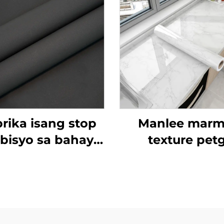
rika isang stop
Manlee marm
rbisyo sa bahay
texture pet
opisina petg
dekorasyon na
muwebles
pelikula ng
dekoratibo
kasangkapan p
eksiyon starlight
sa kitchen canb
 pelikula para sa