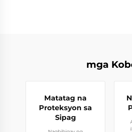
mga Kobe
Matatag na
N
Proteksyon sa
Sipag
Nagbibigay ng