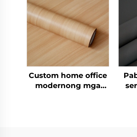
Custom home office
Pab
modernong mga
se
kasangkapan ng
petg dekoratibong
mga pelikula ng
proteksiyon ng
prot
kahoy na butil para
yarn