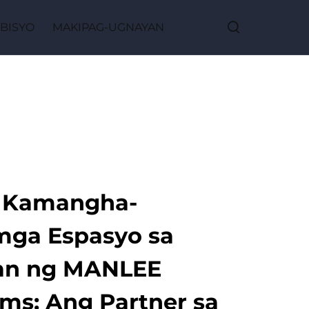
BISYO
MAKIPAG-UGNAYAN
 Kamangha-
ga Espasyo sa
an ng MANLEE
lms: Ang Partner sa