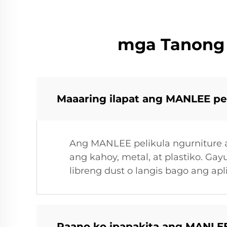
mga Tanong a
Maaaring ilapat ang MANLEE pel
Ang MANLEE pelikula ngurniture a
ang kahoy, metal, at plastiko. G
libreng dust o langis bago ang ap
Paano ko ipapakita ang MANLEE 