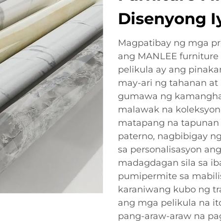
Disenyong I
Magpatibay ng mga pro
ang MANLEE furniture
pelikula ay ang pinak
may-ari ng tahanan at
gumawa ng kamangha-
malawak na koleksyon 
matapang na tapunan
paterno, nagbibigay n
sa personalisasyon ang
madagdagan sila sa iba
pumipermite sa mabil
karaniwang kubo ng tr
ang mga pelikula na 
pang-araw-araw na pa