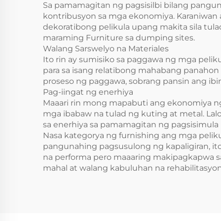
Sa pamamagitan ng pagsisilbi bilang pangu
kontribusyon sa mga ekonomiya. Karaniwan a
dekoratibong pelikula upang makita sila tula
maraming Furniture sa dumping sites.
Walang Sarswelyo na Materiales
Ito rin ay sumisiko sa paggawa ng mga peliku
para sa isang relatibong mahabang panahon 
proseso ng paggawa, sobrang pansin ang ibin
Pag-iingat ng enerhiya
Maaari rin mong mapabuti ang ekonomiya ng
mga ibabaw na tulad ng kuting at metal. Lalo
sa enerhiya sa pamamagitan ng pagsisimula n
Nasa kategorya ng furnishing ang mga peliku
pangunahing pagsusulong ng kapaligiran, ito
na performa pero maaaring makipagkapwa sa 
mahal at walang kabuluhan na rehabilitasyon