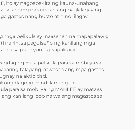
E, ito ay nagpapakita ng kauna-unahang
akita lamang na sundan ang paglalagay ng
ga gastos nang husto at hindi ilagay
t ng mga pelikula ay inaasahan na mapapalawig
 na rin, sa pagdiseño ng kanilang mga
sama sa polusyon ng kapaligiran.
gdag ng mga pelikula para sa mobilya sa
ay maaaring talagang bawasan ang mga gastos
ugnay na aktibidad.
tikong dagdag. Hindi lamang ito
ikula para sa mobilya ng MANLEE ay mataas
 ang kanilang loob na walang magastos sa