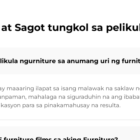
t Sagot tungkol sa peliku
ikula ngurniture sa anumang uri ng furni
y maaaring ilapat sa isang malawak na saklaw ng
ayunpaman, mahalaga na siguraduhin na ang ibaba
likasyon para sa pinakamahusay na resulta.
furniture films sa aking Furniture?