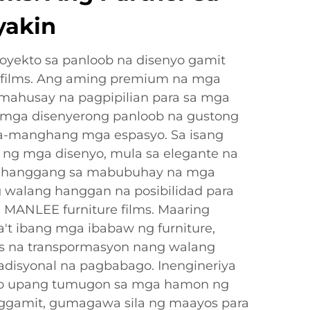
yakin
yekto sa panloob na disenyo gamit
 films. Ang aming premium na mga
amahusay na pagpipilian para sa mga
 mga disenyerong panloob na gustong
manghang mga espasyo. Sa isang
ng mga disenyo, mula sa elegante na
 hanggang sa mabubuhay na mga
g walang hanggan na posibilidad para
 MANLEE furniture films. Maaring
't ibang mga ibabaw ng furniture,
is na transpormasyon nang walang
adisyonal na pagbabago. Inengineriya
ito upang tumugon sa mga hamon ng
ggamit, gumagawa sila ng maayos para