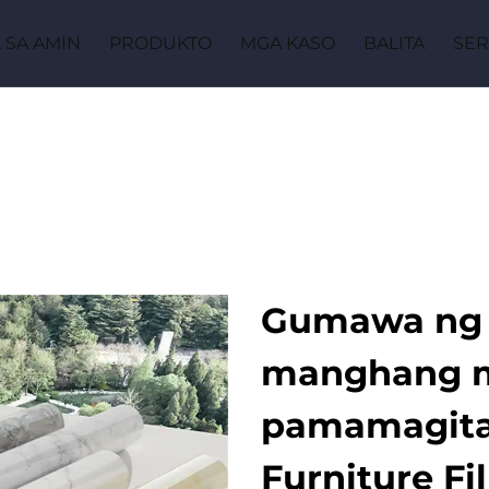
 SA AMIN
PRODUKTO
MGA KASO
BALITA
SER
Gumawa ng
manghang m
pamamagit
Furniture Fi