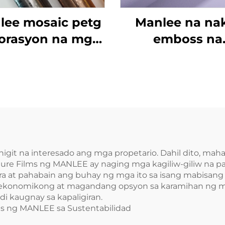
lee mosaic petg
Manlee na na
orasyon na mga
emboss na
pelikula ng
pakiramdam 
sangkapan para
balat petg
 hotel hall mall
dekorasyon na
pelikula ng
kasangkapan p
sa proteksyon
sahig ng pade
 higit na interesado ang mga propetario. Dahil dito, 
iture Films ng MANLEE ay naging mga kagiliw-giliw na
bahay opisi
a at pahabain ang buhay ng mga ito sa isang mabisang
ng ekonomikong at magandang opsyon sa karamihan ng 
i kaugnay sa kapaligiran.
ms ng MANLEE sa Sustentabilidad