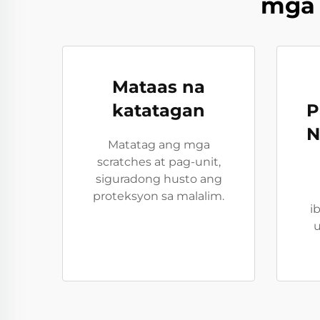
mga 
Mataas na
katatagan
P
N
Matatag ang mga
scratches at pag-unit,
siguradong husto ang
proteksyon sa malalim.
i