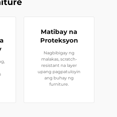
iture
Matibay na
na
Proteksyon
y
Nagbibigay ng
malakas, scratch-
ng,
resistant na layer
upang pagpatuloyin
s
ang buhay ng
furniture.