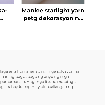
ka-
Manlee starlight yarn
petg dekorasyon na
ng
mga pelikula ng
kasangkapan
 mga
ara
 ng
r ng
mahalaga ang humahanap ng mga solusyon na
 paraan ng pagbabago ng anyo ng mga
na
 pamamaraan. Ang mga ito, na matatag at
mga bahay kapag may kinakailangan ng