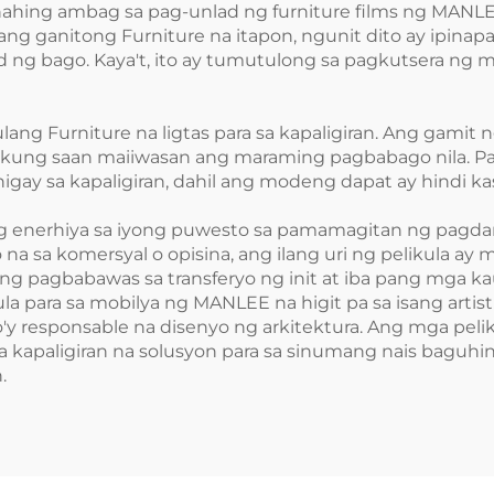
nahing ambag sa pag-unlad ng furniture films ng MANLE
ng ganitong Furniture na itapon, ngunit dito ay ipinap
d ng bago. Kaya't, ito ay tumutulong sa pagkutsera ng m
lang Furniture na ligtas para sa kapaligiran. Ang gami
kung saan maiiwasan ang maraming pagbabago nila. Pati
igay sa kapaligiran, dahil ang modeng dapat ay hindi ka
 enerhiya sa iyong puwesto sa pamamagitan ng pagdara
 na sa komersyal o opisina, ang ilang uri ng pelikula 
g pagbabawas sa transferyo ng init at iba pang mga ka
la para sa mobilya ng MANLEE na higit pa sa isang artis
'y responsable na disenyo ng arkitektura. Ang mga pel
kapaligiran na solusyon para sa sinumang nais baguhin
.