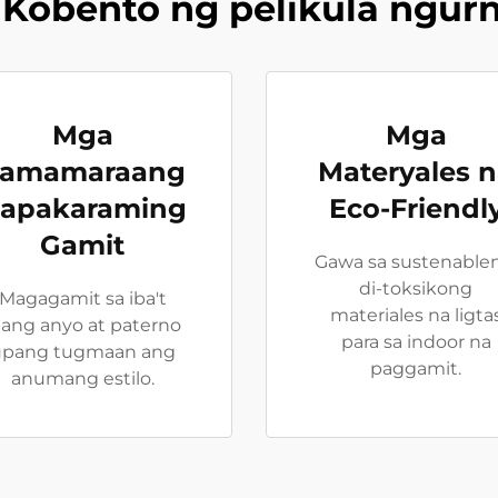
Kobento ng pelikula ngurn
Mga
Mga
amamaraang
Materyales 
apakaraming
Eco-Friendl
Gamit
Gawa sa sustenable
di-toksikong
Magagamit sa iba't
materiales na ligta
bang anyo at paterno
para sa indoor na
upang tugmaan ang
paggamit.
anumang estilo.