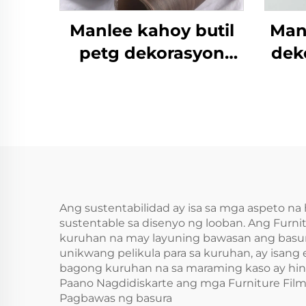
Manlee kahoy butil
Man
petg dekorasyon
dek
furniture pelikula
para sa bahay
ka
opisina hotel
sa
Ang sustentabilidad ay isa sa mga aspeto na
sustentable sa disenyo ng looban. Ang Furn
kuruhan na may layuning bawasan ang basur
unikwang pelikula para sa kuruhan, ay isa
bagong kuruhan na sa maraming kaso ay hind
Paano Nagdidiskarte ang mga Furniture Fil
Pagbawas ng basura