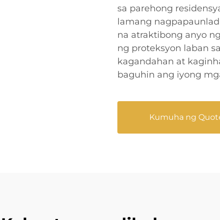
sa parehong residensya
lamang nagpapaunlad a
na atraktibong anyo ng
ng proteksyon laban s
kagandahan at kaginha
baguhin ang iyong mga
Kumuha ng Quot