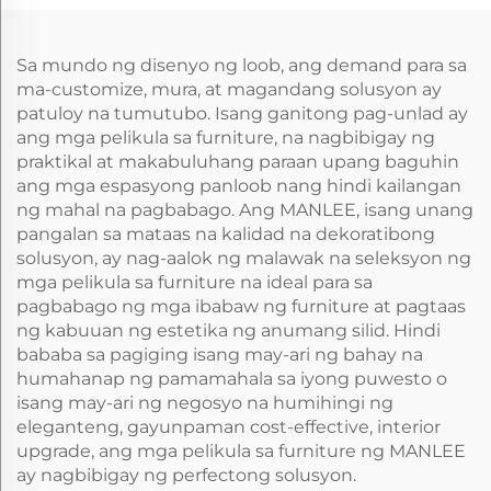
panel/board
kasangkapan para sa
panel ng dingding
Sa mundo ng disenyo ng loob, ang demand para sa
ma-customize, mura, at magandang solusyon ay
patuloy na tumutubo. Isang ganitong pag-unlad ay
ang mga pelikula sa furniture, na nagbibigay ng
praktikal at makabuluhang paraan upang baguhin
ang mga espasyong panloob nang hindi kailangan
ng mahal na pagbabago. Ang MANLEE, isang unang
pangalan sa mataas na kalidad na dekoratibong
solusyon, ay nag-aalok ng malawak na seleksyon ng
mga pelikula sa furniture na ideal para sa
pagbabago ng mga ibabaw ng furniture at pagtaas
ng kabuuan ng estetika ng anumang silid. Hindi
bababa sa pagiging isang may-ari ng bahay na
humahanap ng pamamahala sa iyong puwesto o
isang may-ari ng negosyo na humihingi ng
eleganteng, gayunpaman cost-effective, interior
upgrade, ang mga pelikula sa furniture ng MANLEE
ay nagbibigay ng perfectong solusyon.