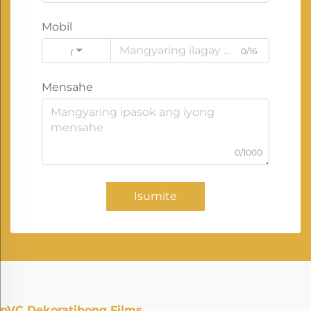
Mobil
0/16
Code
Mensahe
0/1000
Isumite
pVC Dekoratibong Films