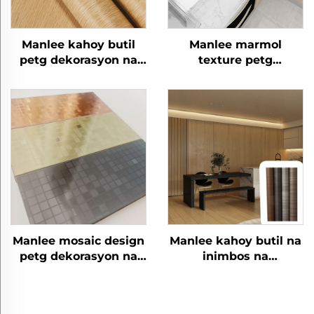
Manlee kahoy butil
Manlee marmol
petg dekorasyon na
texture petg
mga pelikula ng
dekorasyon na mga
kasangkapan para sa
pelikula ng
kahoy panel
kasangkapan para sa
kitchen canbinet
Manlee mosaic design
Manlee kahoy butil na
petg dekorasyon na
inimbos na
mga pelikula ng
pakiramdam ng balat
kasangkapan para sa
petg dekorasyon na
pader floor
mga pelikula ng