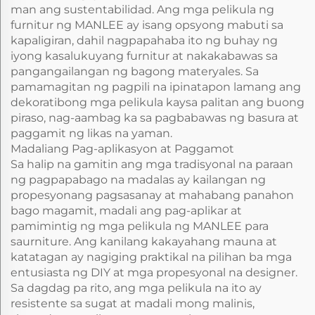
man ang sustentabilidad. Ang mga pelikula ng
furnitur ng MANLEE ay isang opsyong mabuti sa
kapaligiran, dahil nagpapahaba ito ng buhay ng
iyong kasalukuyang furnitur at nakakabawas sa
pangangailangan ng bagong materyales. Sa
pamamagitan ng pagpili na ipinatapon lamang ang
dekoratibong mga pelikula kaysa palitan ang buong
piraso, nag-aambag ka sa pagbabawas ng basura at
paggamit ng likas na yaman.
Madaliang Pag-aplikasyon at Paggamot
Sa halip na gamitin ang mga tradisyonal na paraan
ng pagpapabago na madalas ay kailangan ng
propesyonang pagsasanay at mahabang panahon
bago magamit, madali ang pag-aplikar at
pamimintig ng mga pelikula ng MANLEE para
saurniture. Ang kanilang kakayahang mauna at
katatagan ay nagiging praktikal na pilihan ba mga
entusiasta ng DIY at mga propesyonal na designer.
Sa dagdag pa rito, ang mga pelikula na ito ay
resistente sa sugat at madali mong malinis,