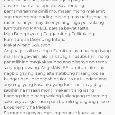
environmental na epekto. Sa anomang
pamamaraan na pinili mo, maaari mong makamit
ang modernong ending o isang mas tradisyonal na
rustic na anyo, may disenyo ang mga pelikula ng
furniture ng MANLEE para sa bawat taste.
Mga Benepisyo ng Paggamit ng Pelikula ng
Furniture sa Diseño ng Interior
Makatwirang Solusyon
Ang pagsasalba sa mga Furniture ay maaaring isang
mahal na gawain, lalo na kapag sinusubukan mong
panatilihing magkakasunod ang disenyo ng tema
sa iyong puwang. Ang MANLEE furniture films ay
nagbibigay ng isang alternatibong maangkop sa
budget dahil nagpapahintulot ito na i-update ang
anyo ng iyong kasalukuyang furnitur. Ito ay ibig
sabihin na maaari mong makamit ang isang
bagong tingin nang walang kailangang maraming
sakripisyo at gastusin para bumili ng bagong piraso.
Ekopriendly na Pagpili
Sa mundo ngayon, mas importante kaysa kailan