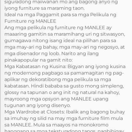
siguradong maiiwanan mo ang bagong anyo ng
iyong furniture sa maraming taon.
Ideal na mga Paggamit para sa mga Pelikula ng
Furniture ng MANLEE
Ang mga pelikula ng furniture ng MANLEE ay
maaaring gamitin sa maramihang uri ng sitwasyon,
gumagawa nitong isang ideal na pilihan para sa
mga may-ari ng bahay, mga may-ari ng negosyo, at
mga disenador ng loob. Narito ang ilang
pinakapopular na gamit nito:
Mga Kabatasan ng Kusina: Bigyan ang iyong kusina
ng modernong pagbago sa pamamagitan ng pag-
aplikar ng dekoratibong mga pelikula sa mga
kabatasan. Hindi bababa sa gusto mong simpleng,
glossy na tapunan o ang init ng natural na kahoy,
mayroong mga opsyon ang MANLEE upang
tugunan ang iyong disenyo.
Mga Wardrobe at Closets: Ibalik ang bagong buhay
sa imuhay ng silid na may mga furniture film mula
sa MANLEE. Mula sa maayos na monokromo
hanggang sa mga teksturadong tapos, nagbibigay