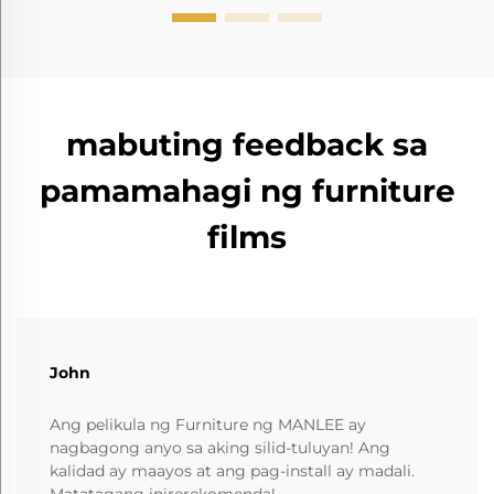
mabuting feedback sa
pamamahagi ng furniture
films
John
Ang pelikula ng Furniture ng MANLEE ay
nagbagong anyo sa aking silid-tuluyan! Ang
kalidad ay maayos at ang pag-install ay madali.
Matatagang inirerekomenda!