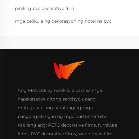
piniling pvc decorative film
mga pelikula ng dekorasyon ng hotel na pvc
Ang MANLEE ay nakikilala para sa mga
napakasadya nitong serbisyo upang
matugunan ang natatanging mga
pangangailangan ng mga customer nito,
kabilang ang: PETG decorative films, furniture
films, PVC decorative films, wood grain film