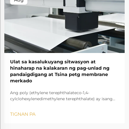
Ulat sa kasalukuyang sitwasyon at
hinaharap na kalakaran ng pag-unlad ng
pandaigdigang at Tsina petg membrane
merkado
Ang poly (ethylene terephthalateco-1,4-
cylclohexylenedimethylene terephthalate) ay isang
transparent at amorphous copolyester.
TIGNAN PA