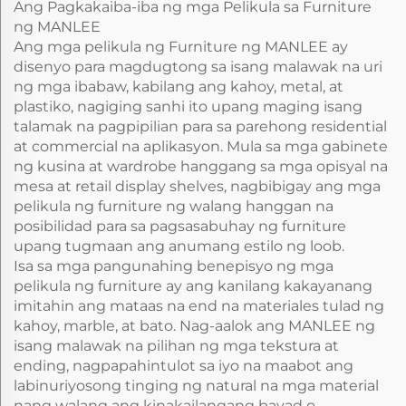
Ang Pagkakaiba-iba ng mga Pelikula sa Furniture
ng MANLEE
Ang mga pelikula ng Furniture ng MANLEE ay
disenyo para magdugtong sa isang malawak na uri
ng mga ibabaw, kabilang ang kahoy, metal, at
plastiko, nagiging sanhi ito upang maging isang
talamak na pagpipilian para sa parehong residential
at commercial na aplikasyon. Mula sa mga gabinete
ng kusina at wardrobe hanggang sa mga opisyal na
mesa at retail display shelves, nagbibigay ang mga
pelikula ng furniture ng walang hanggan na
posibilidad para sa pagsasabuhay ng furniture
upang tugmaan ang anumang estilo ng loob.
Isa sa mga pangunahing benepisyo ng mga
pelikula ng furniture ay ang kanilang kakayanang
imitahin ang mataas na end na materiales tulad ng
kahoy, marble, at bato. Nag-aalok ang MANLEE ng
isang malawak na pilihan ng mga tekstura at
ending, nagpapahintulot sa iyo na maabot ang
labinuriyosong tinging ng natural na mga material
nang walang ang kinakailangang bayad o