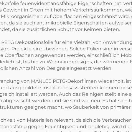
rfolie feuerwiderstandsfähige Eigenschaften hat, verfü
es Gewicht in Orten mit hohem Verkehrsaufkommen, wie
en Mikroorganismen auf Oberflächen eingeschränkt wird,
en, da sie auch antimikrobielle Eigenschaften aufweisen
t, da sie zusätzlichen Schutz vor Keimen bieten.
EE PETG Dekorationsfolie für eine Vielzahl von Anwendu
design-Projekte einzubeziehen. Solche Folien sind in ve
ene Oberflächen angewendet werden, einschließlich M
rderlich ist, bis hin zu Wohnraumdesigns, die wärmende 
dlichen Anzahl von Designs eingesetzt werden.
rwendung von MANLEE PETG-Dekorfilmen wiederholt, ist die
und ausgebildete Installationsassistenten können dies
ch installiert werden. Auch das Reinigen stellt eine se
bgewischt werden und sie sind wie neu. Es hat sich hera
Strukturen geeignet macht, wo Sauberkeit von primärer
ichkeit von Materialien relevant, da sich die Verbrauch
tandsfähig gegen Feuchtigkeit und langlebig, wird di