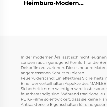
Heimbüro-Moderne
Petg Möbel
Deko
dekorative Holzkorn
f
Schutzfilme für
Schlafzimmer
Wohnzimmer
Küchenschrank
In der modernen Ära lässt sich nicht leugnen
sondern auch genügend Komfort für die Be
Dekorfilm vorzuziehen. Dieses neuere Materia
angemessenen Schutz zu bieten.
Feuerwiderstand: Ein effektives Sicherheit
Einer der vorteilhaften Aspekte des MANLEE PE
Sicherheit immer wichtiger wird, insbesonder
feuerbeständig sind. Während traditionelle
PETG-Filme so entwickelt, dass sie keine F
Antibakterielle Eigenschaften für eine ge