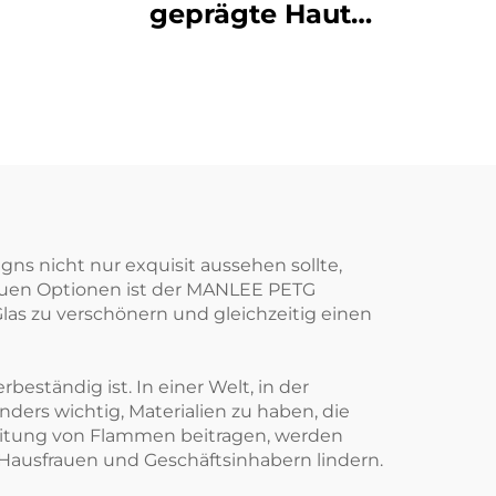
geprägte Haut
elfilme
Gefühl Petg
fice
dekorative
Möbelfilme für
Wandplatten
gns nicht nur exquisit aussehen sollte,
euen Optionen ist der MANLEE PETG
Glas zu verschönern und gleichzeitig einen
eständig ist. In einer Welt, in der
ders wichtig, Materialien zu haben, die
reitung von Flammen beitragen, werden
Hausfrauen und Geschäftsinhabern lindern.