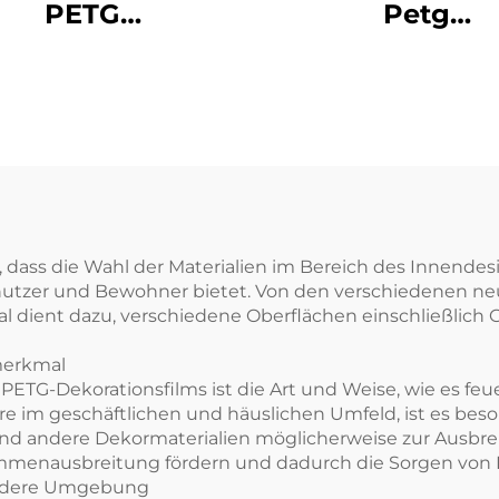
PETG
Petg
rationsmöbelfolien
Dekorationsmöb
ür Holzplatten
für das Home Of
Hotel
, dass die Wahl der Materialien im Bereich des Innendesi
nutzer und Bewohner bietet. Von den verschiedenen n
l dient dazu, verschiedene Oberflächen einschließlich 
smerkmal
TG-Dekorationsfilms ist die Art und Weise, wie es feuerb
e im geschäftlichen und häuslichen Umfeld, ist es beson
 und andere Dekormaterialien möglicherweise zur Ausb
lammenausbreitung fördern und dadurch die Sorgen von 
sündere Umgebung