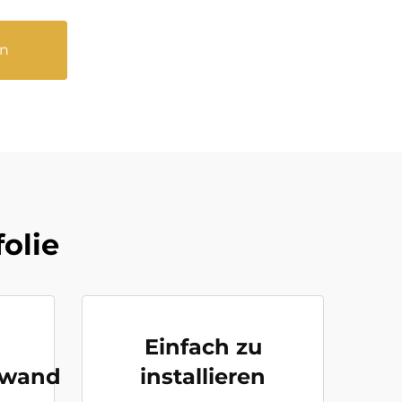
rn
olie
Einfach zu
fwand
installieren