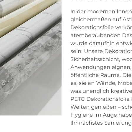
In der modernen Innena
gleichermaßen auf Äst
Dekorationsfolie verkör
atemberaubenden Desi
wurde daraufhin entwick
sein. Unsere Dekoration
Sicherheitsschicht, wod
Anwendungen eignen,
öffentliche Räume. Die 
es, sie an Wände, Möb
was unendlich kreativ
PETG Dekorationsfolie
Welten genießen – sch
Hygiene im Auge haben
Ihr nächstes Sanierun