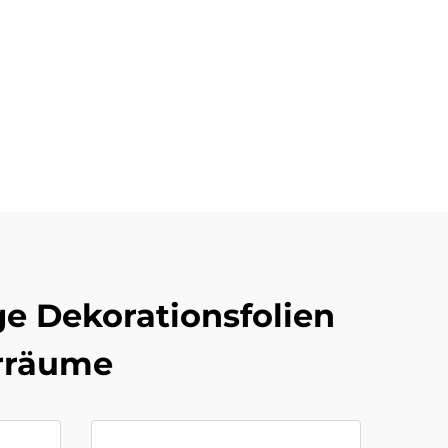
e Dekorationsfolien
erräume