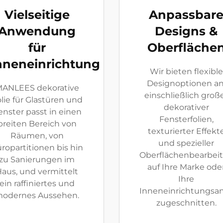
Vielseitige
Anpassbar
Anwendung
Designs &
für
Oberfläche
nneneinrichtung
Wir bieten flexible
Designoptionen an
ANLEES dekorative
einschließlich groß
lie für Glastüren und
dekorativer
fenster passt in einen
Fensterfolien,
breiten Bereich von
texturierter Effekt
Räumen, von
und spezieller
ropartitionen bis hin
Oberflächenbearbei
zu Sanierungen im
auf Ihre Marke ode
aus, und vermittelt
Ihre
ein raffiniertes und
Inneneinrichtungsa
odernes Aussehen.
zugeschnitten.