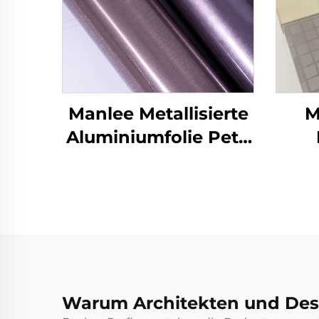
Manlee Metallisierte
M
Aluminiumfolie Petg
Dekorationsmöbelfilme
Deko
für Home Office
Hotel
Wan
Warum Architekten und Desi