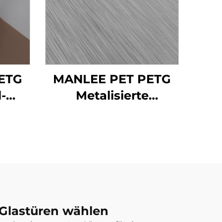
ETG
MANLEE PET PETG
-
Metalisierte
on-
Innendesign-Heim-
el-
Büro-Hotel-
ien
Dekorationsfolien
Glastüren wählen