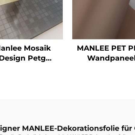
anlee Mosaik
MANLEE PET P
Design Petg
Wandpaneel
rationsmöbelfolien
Innendekorati
für
Boden-Tür-Möb
dbodenplatten
Dekorationsfol
gner MANLEE-Dekorationsfolie für 