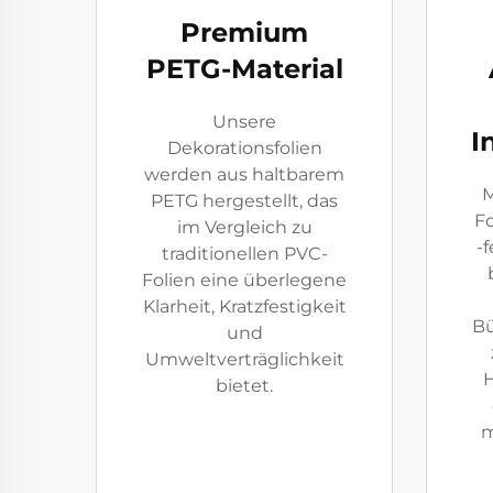
Premium
PETG-Material
Unsere
I
Dekorationsfolien
werden aus haltbarem
M
PETG hergestellt, das
Fo
im Vergleich zu
-
traditionellen PVC-
Folien eine überlegene
Klarheit, Kratzfestigkeit
Bü
und
Umweltverträglichkeit
H
bietet.
m