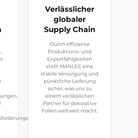
e
Verlässlicher
globaler
n
Supply Chain
Durch effiziente
,
Produktions- und
er
Exportfähigkeiten
stellt MANLEE eine
stabile Versorgung und
e
pünktliche Lieferung
sicher, was uns zu
tungen,
einem verlässlichen
r
Partner für dekorative
Folien weltweit macht.
nforderungen