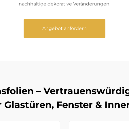
nachhaltige dekorative Veränderungen.
Angebot anfordern
folien – Vertrauenswürdig
r Glastüren, Fenster & Inn