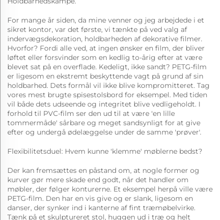
Holdbarhedskampe.
For mange år siden, da mine venner og jeg arbejdede i et
sikret kontor, var det første, vi tænkte på ved valg af
indervægsdekoration, holdbarheden af dekorative filmer.
Hvorfor? Fordi alle ved, at ingen ønsker en film, der bliver
løftet eller forsvinder som en kedlig to-årig efter at være
blevet sat på en overflade. Kedeligt, ikke sandt? PETG-film
er ligesom en ekstremt beskyttende vagt på grund af sin
holdbarhed. Dets formål vil ikke blive kompromitteret. Tag
vores mest brugte spisestolsbord for eksempel. Med tiden
vil både dets udseende og integritet blive vedligeholdt. I
forhold til PVC-film ser den ud til at være 'en lille
tommermåde' sårbare og meget sandsynligt for at give
efter og undergå ødelæggelse under de samme 'prøver'.
Flexibilitetsduel: Hvem kunne 'klemme' møblerne bedst?
Der kan fremsættes en påstand om, at nogle former og
kurver gør mere skade end godt, når det handler om
møbler, der følger konturerne. Et eksempel herpå ville være
PETG-film. Den har en vis give og er slank, ligesom en
danser, der synker ind i kanterne af fint træmøbelvirke.
Tænk på et skulptureret stol, huggen ud i træ og helt