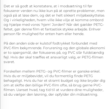
Det er så godt at konstatere, at i modsætning til før
fokuserer verden nu ikke kun på at oprette problemer, men
også på at løse dem, og det er helt sikkert miljøbeskyttelse.
Og i virkeligheden, hvem ville ikke vilje at komme ombord
og hjælpe med vores 'hjem' Jorden? Når det gælder PETG-
feltet, gør denne film et fantastisk stykke arbejde. Enhver
person får mulighed for enten ham eller hende.
På den anden side er kulstof fodtrykket forbundet med
PVC-film bekymrende. Forurening og den globale økonomi
er to spørgsmål, der fokuseres på, og PVC slår fuldstændig
fejl. Hvis der skal træffes et ansvarligt valg, er PETG-filmen
svaret.
Forskellen mellem PETG- og PVC-filmer er ganske enkel.
Hvis du er miljøbevidst, vil du formentlig finde PETG
behageligt. Hvis du har et stramt budget og ikke bryder dig
om at skifte den billige PVC-film ofte, så brug gerne PVC-
filmen. Uanset hvad, tag tid til at vurdere dine muligheder,
så du vælger den løsning, der opfylder din målsætning.