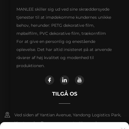
MANLEE skiller sig ud ved sine skræddersyede
tjenester til at imødekomme kundernes unikke
behov, herunder: PETG dekorative film,
møbelfilm, PVC dekorative film, trækornfilm
For at give en personlig og enestående
oplevelse. Det har altid insisteret på at anvende
råvarer af høj kvalitet og modenhed til
produktionen.
TILGÅ OS
Ved siden af Yantian Avenue, Yandong Logistics Park,
Xiantang by, Dongyuan county, Heyuan by