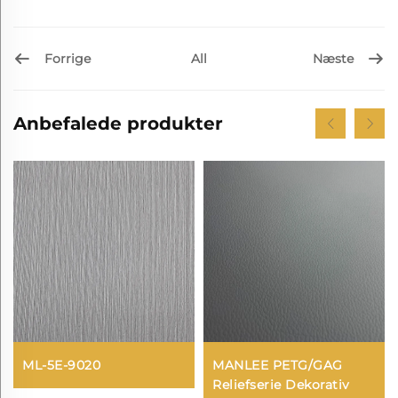
Forrige
Næste
All
Anbefalede produkter
ML-5E-9020
MANLEE PETG/GAG
Reliefserie Dekorativ