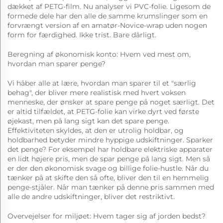
dækket af PETG-film. Nu analyser vi PVC-folie. Ligesom de
formede dele har den alle de samme krumslinger som en
forvrængt version af en amatør-Novice-wrap uden nogen
form for færdighed. Ikke trist. Bare dårligt.
Beregning af økonomisk konto: Hvem ved mest om,
hvordan man sparer penge?
Vi håber alle at lære, hvordan man sparer til et "særlig
behag", der bliver mere realistisk med hvert voksen
menneske, der ønsker at spare penge på noget særligt. Det
er altid tilfældet, at PETG-folie kan virke dyrt ved første
øjekast, men på lang sigt kan det spare penge.
Effektiviteten skyldes, at den er utrolig holdbar, og
holdbarhed betyder mindre hyppige udskiftninger. Sparker
det penge? For eksempel har holdbare elektriske apparater
en lidt højere pris, men de spar penge på lang sigt. Men så
er der den økonomisk svage og billige folie-hustle. Når du
tænker på at skifte den så ofte, bliver den til en hemmelig
penge-stjåler. Når man tænker på denne pris sammen med
alle de andre udskiftninger, bliver det restriktivt.
Overvejelser for miljøet: Hvem tager sig af jorden bedst?