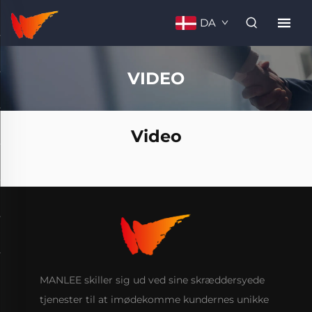
DA
VIDEO
Video
MANLEE skiller sig ud ved sine skræddersyede
tjenester til at imødekomme kundernes unikke