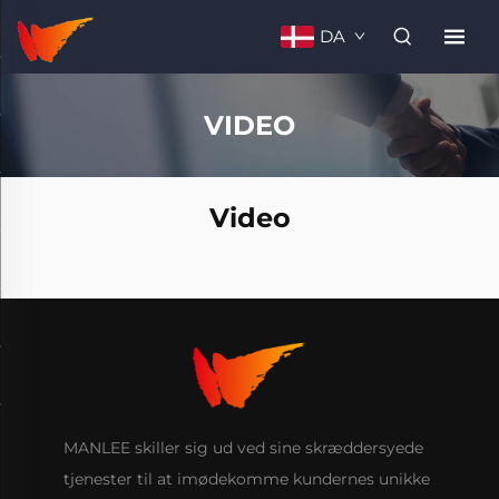
DA
VIDEO
Video
MANLEE skiller sig ud ved sine skræddersyede
tjenester til at imødekomme kundernes unikke