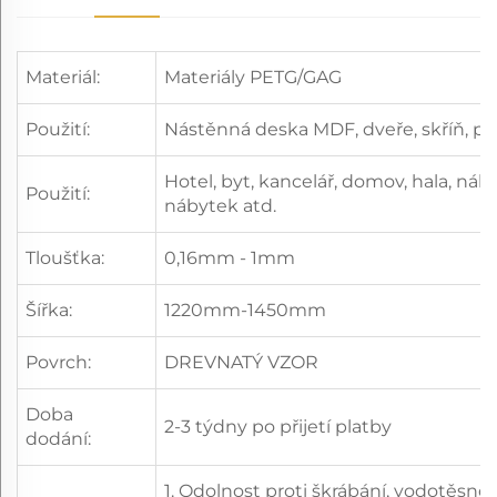
Materiál:
Materiály PETG/GAG
Použití:
Nástěnná deska MDF, dveře, skříň, po
Hotel, byt, kancelář, domov, hala, ná
Použití:
nábytek atd.
Tloušťka:
0,16mm - 1mm
Šířka:
1220mm-1450mm
Povrch:
DREVNATÝ VZOR
Doba
2-3 týdny po přijetí platby
dodání:
1. Odolnost proti škrábání, vodotěsno