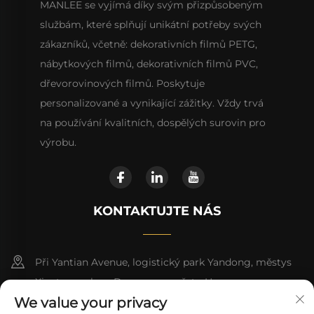
MANLEE se vyjímá díky svým přizpůsobeným
službám, které splňují unikátní potřeby svých
zákazníků, včetně: dekorativních filmů PETG,
nábytkových filmů, dekorativních filmů PVC,
dřevorovinových filmů. Poskytuje
personalizované a vynikající zážitky. Vždy trvá
na používání kvalitních, dospělých surovin pro
výrobu.
KONTAKTUJTE NÁS
Při Yantian Avenue, logistický park Yandong, městys
Xiantang, okres Dongyuan, město Heyuan
We value your privacy
+86 13923680051